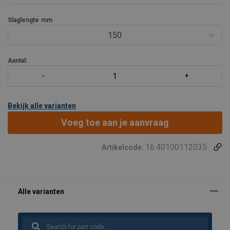
Vlakzadel, voorkomt beschadiging plunjer en eenvoudig te
vervangen door kantelzadel
Slaglengte
mm
Standaard geleverd met:
150
High Flow vrouwelij
Aantal:
Bekijk alle varianten
Voeg toe aan je aanvraag
16.40100112035
Artikelcode: