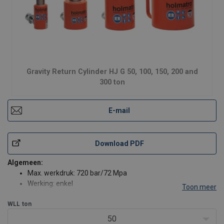
Gravity Return Cylinder HJ G 50, 100, 150, 200 and
300 ton
E-mail
Download PDF
Algemeen:
Max. werkdruk: 720 bar/72 Mpa
Werking: enkel
Toon meer
Retourtype: graviteit
WLL
ton
In alle standen te gebruiken
Beveiligd tegen uitdrukken plunjer
50