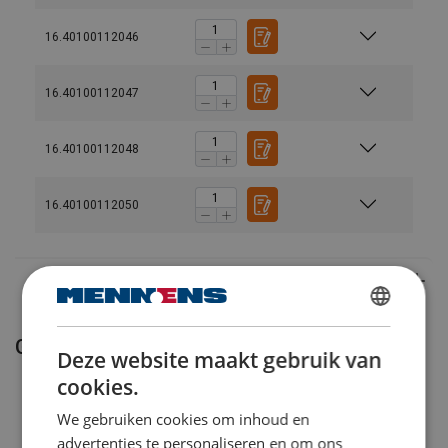
16.40100112046
16.40100112047
16.40100112048
16.40100112050
Materiaal:
DUTCH
Gerelateerde producten
Deze website maakt gebruik van
ENGLISH TRANSLATION
cookies.
We gebruiken cookies om inhoud en
advertenties te personaliseren en om ons