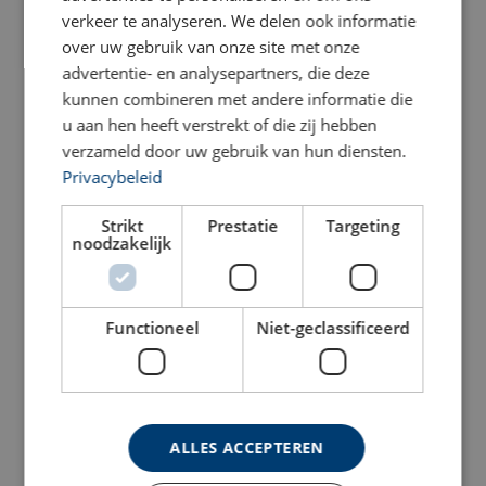
verkeer te analyseren. We delen ook informatie
over uw gebruik van onze site met onze
advertentie- en analysepartners, die deze
kunnen combineren met andere informatie die
u aan hen heeft verstrekt of die zij hebben
Holmatro Hydraulische
Holmatro Hydraulische
Cilinder HAC S,
verzameld door uw gebruik van hun diensten.
Cilinder HGC S
Aluminium
Privacybeleid
Bekijk product
Bekijk product
Strikt
Prestatie
Targeting
noodzakelijk
Functioneel
Niet-geclassificeerd
Holmatro Hydraulische
Cilinder HAC H,
Aluminium
ALLES ACCEPTEREN
Holmatro Hydraulische