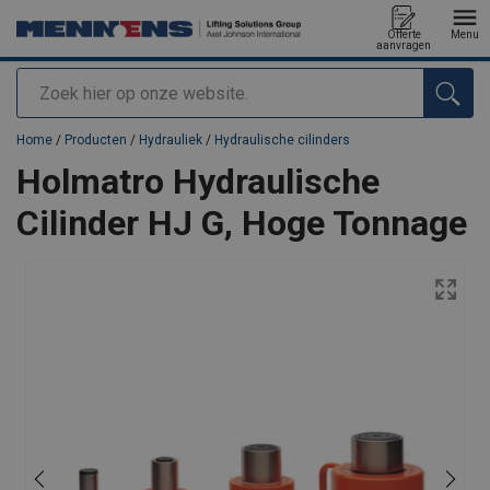
Offerte
Menu
aanvragen
Zoeken
toegevoegd aan uw offerte
Home
/
Producten
/
Hydrauliek
/
Hydraulische cilinders
Holmatro Hydraulische
Cilinder HJ G, Hoge Tonnage