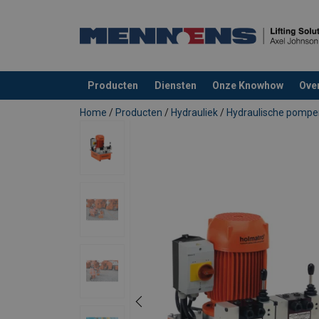
Producten
Diensten
Onze Knowhow
Ove
toegevoegd aan uw offerte
Home
/
Producten
/
Hydrauliek
/
Hydraulische pompe