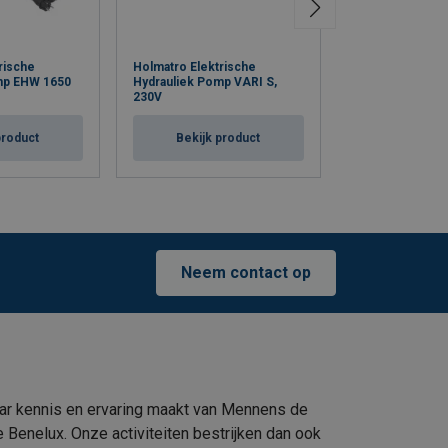
rische
Holmatro Elektrische
Holmatro Elektr
mp EHW 1650
Hydrauliek Pomp VARI S,
Hydrauliek Pom
230V
230V
product
Bekijk product
Bekijk p
Neem contact op
ar kennis en ervaring maakt van Mennens de
e Benelux. Onze activiteiten bestrijken dan ook