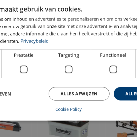
maakt gebruik van cookies.
liecapaciteit
Motor
Gewic
cc
(kg)
s om inhoud en advertenties te personaliseren en om ons verkee
 over uw gebruik van onze site met onze advertentie- en analyse
12.000
400 VAC-2.2 kW-50 Hz-3 PH
52
et andere informatie die u aan hen heeft verstrekt of die zij h
diensten.
Privacybeleid
25.000
400 VAC-1.5 kW-50 Hz-3 PH
71
Prestatie
Targeting
Functioneel
n
EVEN
ALLES AFWIJZEN
ALLE
Cookie Policy