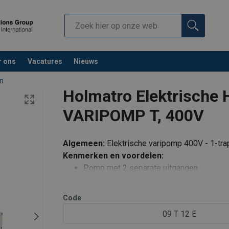
r ons
Vacatures
Nieuws
n
Holmatro Elektrische
VARIPOMP T, 400V
Algemeen:
Elektrische varipomp 400V - 1-tra
Kenmerken en voordelen:
Pomp met 2 separate uitgangen
Bij wegvallen energiebron blijft oliedru
Beveiligd tegen drukval door drukgestuu
Code
Exclusief enkel- of dubbelwerkende bed
09 T 12 E
Op aanvraag lev