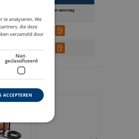
ENGLISH TRANSLATION
ht
Toevoegen aan aanvraag
r te analyseren. We
partners, die deze
ebben verzameld door
Niet-
geclassificeerd
S ACCEPTEREN