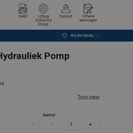
Certif
Lifting
Contact
Offerte
Solutions
aanvragen
Group
Nederlands
Verder winkelen
Vraag offerte aan
 Hydrauliek Pomp
ps
Toon meer
k gehandhaafd
rde terugslagklep
Aantal:
ieningsklep