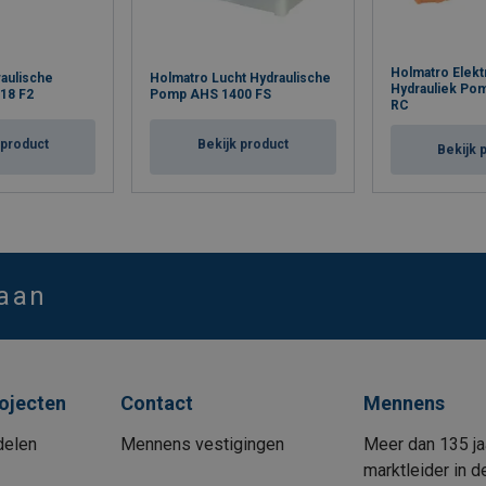
Holmatro Elekt
aulische
Holmatro Lucht Hydraulische
Hydrauliek Po
18 F2
Pomp AHS 1400 FS
RC
 product
Bekijk product
Bekijk 
 aan
rojecten
Contact
Mennens
delen
Mennens vestigingen
Meer dan 135 ja
marktleider in d