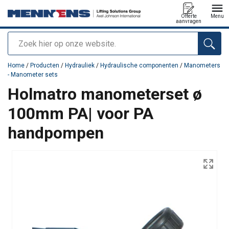
Offerte
Menu
aanvragen
Zoeken
toegevoegd aan uw offerte
Home
/
Producten
/
Hydrauliek
/
Hydraulische componenten
/
Manometers
- Manometer sets
Holmatro manometerset ø
100mm PA| voor PA
handpompen