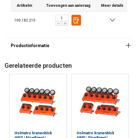
Artikelnr.
Toevoegen aan aanvraag
Meer details
100.182.215
Gerelateerde producten
Holmatro kranenblok
Holmatro kranenblok
HMS | FlowPanel |
HMD | FlowPanel |