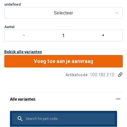
undefined
Wijzer gedempt met glycerine
Roestvrij staal
Selecteer
Behuizing Ø 100 mm
Aansluiting: 1x 3/8” NPT inwendig en 1x 3/8” NP
Aantal:
Bekijk alle varianten
Voeg toe aan je aanvraag
100.182.215
Artikelcode:
Schaalbereik: 0 - 720 bar
Wijzer gedempt met glycerine
Roestvrij staal
Behuizing Ø 100 mm
Aansluiting: 1x 3/8” NPT inwendig en 1x 3/8” NPT
uitwendig