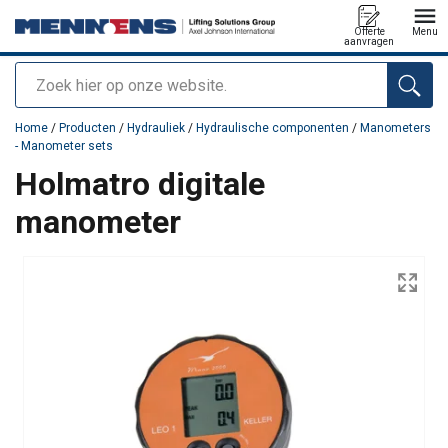
Offerte
Menu
aanvragen
Zoeken
toegevoegd aan uw offerte
Home
/
Producten
/
Hydrauliek
/
Hydraulische componenten
/
Manometers
- Manometer sets
Holmatro digitale
manometer