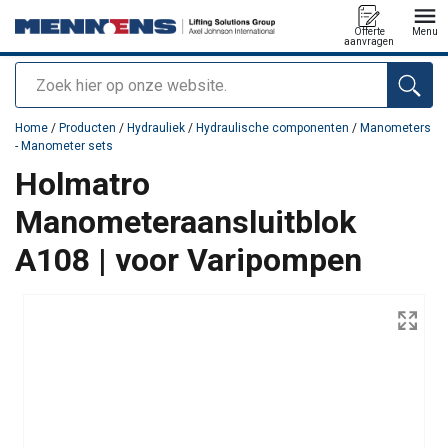
Offerte
Menu
aanvragen
Zoeken
toegevoegd aan uw offerte
Home
/
Producten
/
Hydrauliek
/
Hydraulische componenten
/
Manometers
- Manometer sets
Holmatro
Manometeraansluitblok
A108 | voor Varipompen