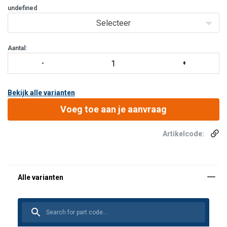
undefined
uitwendig en ½" NPT inwendig voor manometer
Manometer in een hoek van 45° te plaatsen d.m.v. knie,
Selecteer
art.nr. 100.581
Aantal:
Bekijk alle varianten
Voeg toe aan je aanvraag
Artikelcode:
Geschikt voor enkelwerkende bedieningsklep M 311
Uitgevoerd met: 1 x 3/8" NPT inwendig, 1 x 3/8" NPT
uitwendig en ½" NPT inwendig voor manometer
Manometer in een hoek van 45° te plaatsen d.m.v.
knie, art.nr. 100.581.240