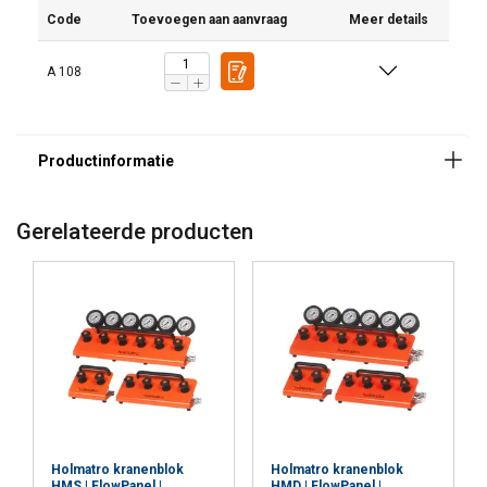
Code
Toevoegen aan aanvraag
Meer details
A 108
Gerelateerde producten
Holmatro kranenblok
Holmatro kranenblok
HMS | FlowPanel |
HMD | FlowPanel |