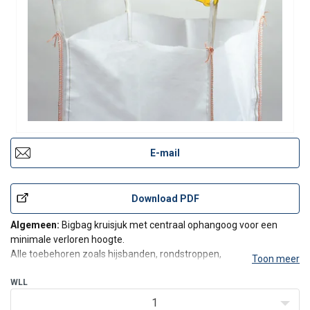
E-mail
Download PDF
Algemeen:
Bigbag kruisjuk met centraal ophangoog voor een
minimale verloren hoogte.
Alle toebehoren zoals hijsbanden, rondstroppen,
Toon meer
kettingsamenstellingen zijn eveneens verkrijgbaar.
Al onze hijsbalken zijn geschikt voor industrieel gebruik.
WLL
Certificatie:
CE-certificaat. Keuring door externe part
1