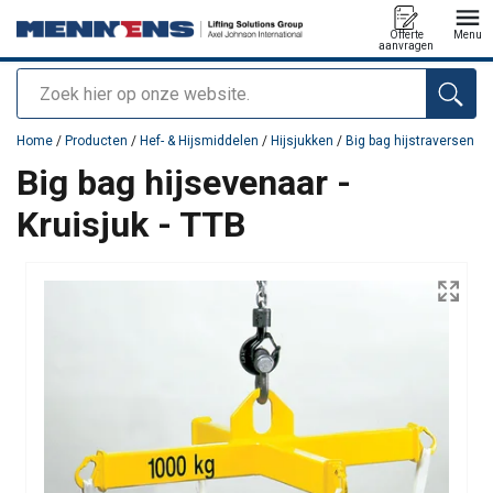
Offerte
Menu
aanvragen
Zoeken
toegevoegd aan uw offerte
Home
/
Producten
/
Hef- & Hijsmiddelen
/
Hijsjukken
/
Big bag hijstraversen
Big bag hijsevenaar -
Kruisjuk - TTB