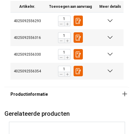
Artikelnr.
Toevoegen aan aanvraag
Meer details
4025092556293
Afwerking:
4025092556316
4025092556330
4025092556354
Gerelateerde producten