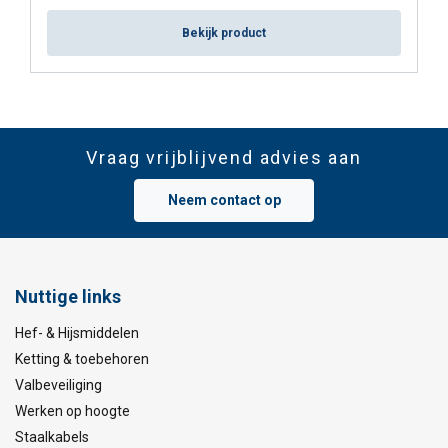
Bekijk product
Vraag vrijblijvend advies aan
Neem contact op
Nuttige links
Eigenschappen:
Hef- & Hijsmiddelen
Materiaal:
Ketting & toebehoren
Markering:
Valbeveiliging
Werken op hoogte
Temperatuursbereik:
Staalkabels
Afwerking: