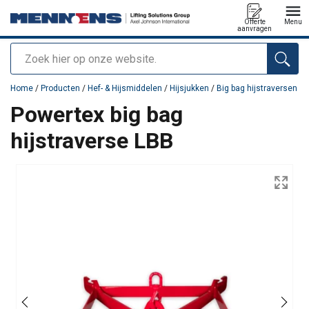
Offerte
Menu
aanvragen
Zoeken
toegevoegd aan uw offerte
Home
/
Producten
/
Hef- & Hijsmiddelen
/
Hijsjukken
/
Big bag hijstraversen
Powertex big bag
hijstraverse LBB