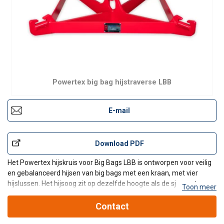
Powertex big bag hijstraverse LBB
E-mail
Download PDF
Het Powertex hijskruis voor Big Bags LBB is ontworpen voor veilig
en gebalanceerd hijsen van big bags met een kraan, met vier
hijslussen. Het hijsoog zit op dezelfde hoogte als de sjorpunten,
Toon meer
waardoor je de beschikbare hijshoogte onder de kraan optimaal
kunt benutten.
Contact
De balk past op de meeste big