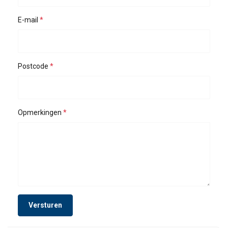
E-mail
Postcode
Opmerkingen
Gebruikershandleiding:
Poertex-Lifting-Beam-LBB-User-Manual-ML-
202600217.pdf
Juridische Documenten:
Versturen
Powertex-Lifting-Beam-LBB-DoC-ML-20250902.pdf