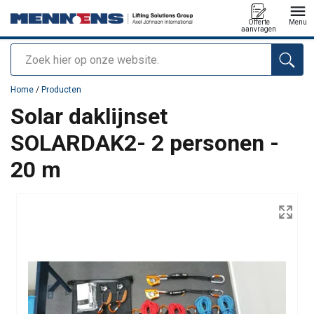
Offerte
Menu
aanvragen
Zoeken
toegevoegd aan uw offerte
Home
/
Producten
Solar daklijnset
SOLARDAK2- 2 personen -
20 m