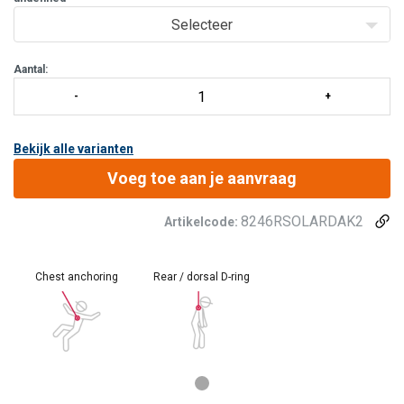
De set bestaat uit de volgende onderdelen:
Selecteer
1x Ridgegear Ankerstrop Bandlus 1m SEK26/1
2x
Aantal:
Bekijk alle varianten
Voeg toe aan je aanvraag
8246RSOLARDAK2
Artikelcode:
Chest anchoring
Rear / dorsal D-ring