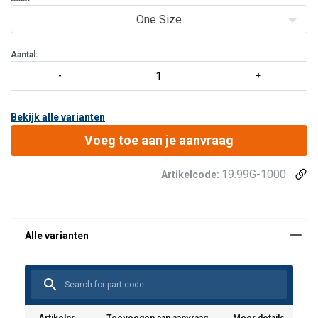
Ongeveer twaalf procent van alle dodelijke valongevallen vindt
One Size
plaats bij een val van minder dan twee meter hoogte. Het
"Skyvest" is uitger
Aantal:
Bekijk alle varianten
Voeg toe aan je aanvraag
19.99G-1000
Artikelcode:
Gebruikershandleiding:
G-1000_datasheet_uk_ger.pdf