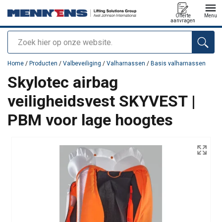
Offerte
Menu
aanvragen
Zoeken
toegevoegd aan uw offerte
Home
/
Producten
/
Valbeveiliging
/
Valharnassen
/
Basis valharnassen
Skylotec airbag
veiligheidsvest SKYVEST |
PBM voor lage hoogtes