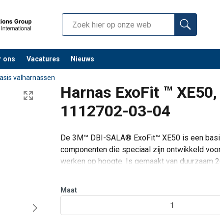
r ons
Vacatures
Nieuws
asis valharnassen
Harnas ExoFit ™ XE50
1112702-03-04
De 3M™ DBI-SALA® ExoFit™ XE50 is een basi
componenten die speciaal zijn ontwikkeld voor
werken op hoogte. Is gemaakt van duurzaam 2
staallegering, en werd ontwikkeld voor de dage
Maat
1