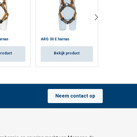
Harnas IGNITE 
arnas
ARG 30 E harnas
Skylotec
product
Bekijk product
Bekijk p
Neem contact op