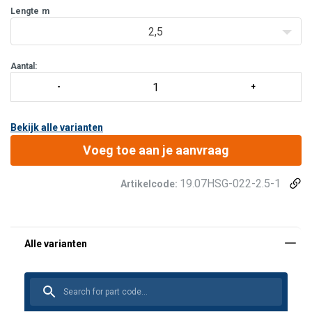
Karabijnhaak aan uiteinde van band:
Lengte
m
2 x FS-90 Alu
Karabijnhaak aan harnaszijde:
STAK TRI
2,5
Extra's voor veiligheid en comfort:
Valverklikker.
Aantal:
Bekijk alle varianten
Voeg toe aan je aanvraag
19.07HSG-022-2.5-1
Artikelcode:
Markering:
Temperatuursbereik: