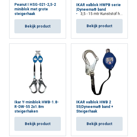
Peanut I HSG-021-2,5-2
IKAR valblok HWPB serie
miniblok met grote
|Dyneema® band
3,5 - 15 mtr Kunststof huis
steigerhaak
Bekijk product
Bekijk product
Ikar Y-miniblok HWB-1.8-
IKAR valblok HWB 2
R-DW-55 2x1.8m
55|Dyneema® band +
steigerhaken
Steigerhaak
Bekijk product
Bekijk product