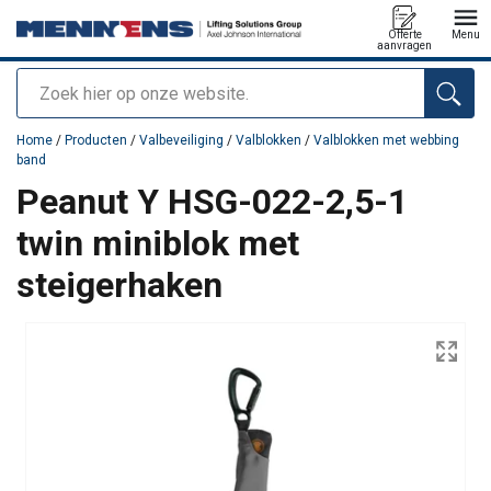
Offerte
Menu
aanvragen
Zoeken
toegevoegd aan uw offerte
Home
/
Producten
/
Valbeveiliging
/
Valblokken
/
Valblokken met webbing
band
Peanut Y HSG-022-2,5-1
twin miniblok met
steigerhaken