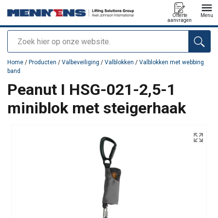
Offerte
Menu
aanvragen
Zoeken
toegevoegd aan uw offerte
Home
/
Producten
/
Valbeveiliging
/
Valblokken
/
Valblokken met webbing
band
Peanut I HSG-021-2,5-1
miniblok met steigerhaak