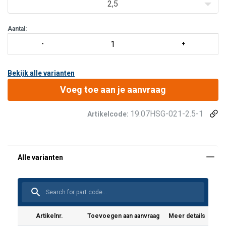
Karabijnhaak aan harnaszijde:
STAK TRI.
2,5
Extra's voor veiligheid en comfort:
Valverklikker.
Aantal:
Bekijk alle varianten
Voeg toe aan je aanvraag
19.07HSG-021-2.5-1
Artikelcode:
Markering:
Temperatuursbereik:
Norm:
Artikelnr.
Toevoegen aan aanvraag
Meer details