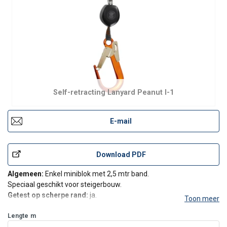
Self-retracting Lanyard Peanut I-1
E-mail
Download PDF
Algemeen:
Enkel miniblok met 2,5 mtr band.
Speciaal geschikt voor steigerbouw.
Getest op scherpe rand:
ja.
Toon meer
Max. gewicht gebruiker:
135 kg.
Karabijnhaak aan uiteinde van band:
Lengte
m
FS-90 Alu.