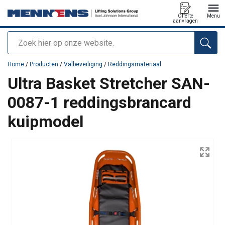
Offerte
Menu
aanvragen
Zoeken
toegevoegd aan uw offerte
Home
/
Producten
/
Valbeveiliging
/
Reddingsmateriaal
Ultra Basket Stretcher SAN-
0087-1 reddingsbrancard
kuipmodel