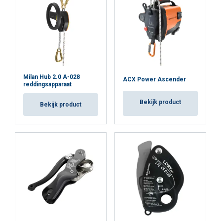
ALLES ACCEPTEREN
ALLES AFWIJZEN
Milan Hub 2.0 A-028
ACX Power Ascender
reddingsapparaat
DETAILS WEERGEVEN
Bekijk product
Bekijk product
Cookie Policy