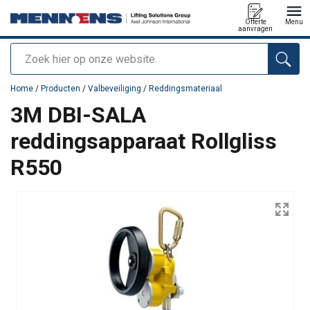
Offerte
Menu
aanvragen
Zoeken
toegevoegd aan uw offerte
Home
/
Producten
/
Valbeveiliging
/
Reddingsmateriaal
3M DBI-SALA
reddingsapparaat Rollgliss
R550