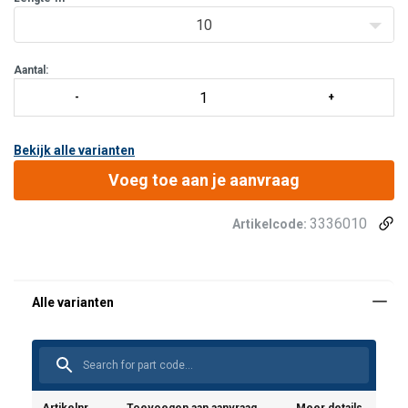
De Rollgliss is v.z.v.een tweerichtingsnaaf wat betekent dat het t
10
Aantal:
Bekijk alle varianten
Voeg toe aan je aanvraag
3336010
Artikelcode: