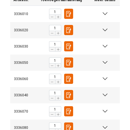
Artikelnr.
Toevoegen aan aanvraag
Meer details
3336010
3336020
3336030
3336050
3336060
3336040
3336070
3336080