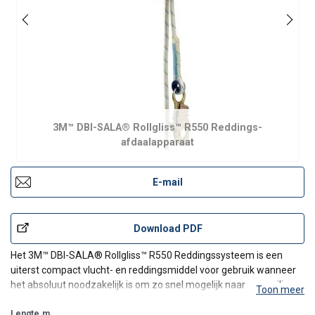
3M™ DBI-SALA® Rollgliss™ R550 Reddings-
afdaalapparaat
E-mail
Download PDF
Het 3M™ DBI-SALA® Rollgliss™ R550 Reddingssysteem is een
uiterst compact vlucht- en reddingsmiddel voor gebruik wanneer
het absoluut noodzakelijk is om zo snel mogelijk naar een veilige
Toon meer
omgeving af te dalen.
Evacuatie - Afdalen:
Lengte
m