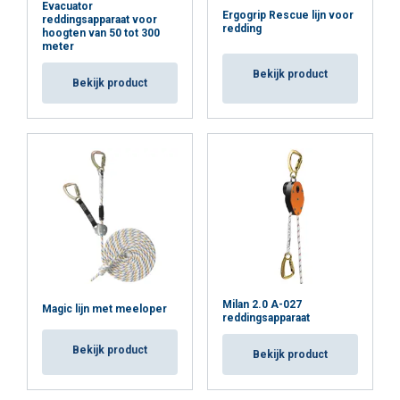
Evacuator
Functioneel
Niet-geclassificeerd
gemakkelijke verbinding met laddersporten om de
Ergogrip Rescue lijn voor
reddingsapparaat voor
redding
effectiviteit van de redding te optimaliseren
hoogten van 50 tot 300
meter
Opbergtas
Bekijk product
Markering:
Bekijk product
Norm:
ALLES ACCEPTEREN
ALLES AFWIJZEN
DETAILS WEERGEVEN
Cookie Policy
Milan 2.0 A-027
Magic lijn met meeloper
reddingsapparaat
Bekijk product
Bekijk product