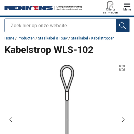
Offerte
Menu
aanvragen
Zoeken
toegevoegd aan uw offerte
Home
/
Producten
/
Staalkabel & Touw
/
Staalkabel
/
Kabelstroppen
Kabelstrop WLS-102