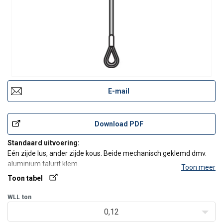
E-mail
Download PDF
Standaard uitvoering:
Eén zijde lus, ander zijde kous. Beide mechanisch geklemd dmv.
aluminium talurit klem.
Toon meer
Standaard staalkabelconstructie: 6x36WS IWRC, 1960N/mm2
Toon tabel
(ø 3mm - ø 7mm 6x19M WSC 1960 N/mm2)
Werklasttabel vindbaar onder technische gegevens - toon tabel
WLL
ton
Geef bij uw aanvraag de
0,12