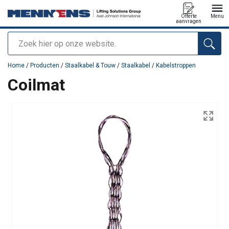
Offerte
Menu
aanvragen
Zoeken
toegevoegd aan uw offerte
Home
/
Producten
/
Staalkabel & Touw
/
Staalkabel
/
Kabelstroppen
Coilmat