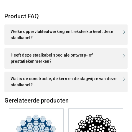
Functioneel
Niet-geclassificeerd
Product FAQ
Welke oppervlakteafwerking en treksterkte heeft deze
staalkabel?
ALLES ACCEPTEREN
Heeft deze staalkabel speciale ontwerp- of
ALLES AFWIJZEN
prestatiekenmerken?
DETAILS WEERGEVEN
Wat is de constructie, de kern en de slagwijze van deze
staalkabel?
Cookie Policy
Gerelateerde producten