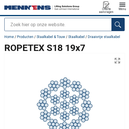
Offerte
Menu
aanvragen
Zoeken
toegevoegd aan uw offerte
Home
/
Producten
/
Staalkabel & Touw
/
Staalkabel
/
Draaivrije staalkabel
ROPETEX S18 19x7