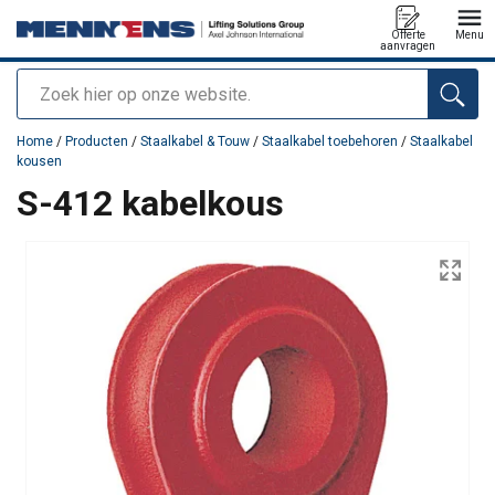
Offerte
Menu
aanvragen
Zoeken
toegevoegd aan uw offerte
Home
/
Producten
/
Staalkabel & Touw
/
Staalkabel toebehoren
/
Staalkabel
kousen
S-412 kabelkous