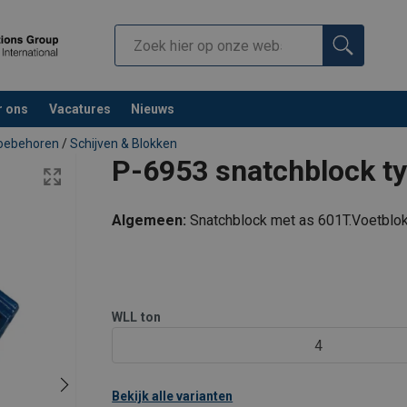
r ons
Vacatures
Nieuws
toebehoren
/
Schijven & Blokken
P-6953 snatchblock t
Algemeen:
Snatchblock met as 601T.
Voetblo
WLL
ton
4
Bekijk alle varianten