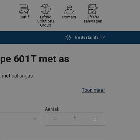
Certif
Lifting
Contact
Offerte
Solutions
aanvragen
Group
Nederlands
Verder winkelen
Vraag offerte aan
ype 601T met as
k met ophangas.
Toon meer
Aantal: