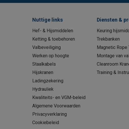
Nuttige links
Diensten & p
Hef- & Hijsmiddelen
Keuring hijsmid
Ketting & toebehoren
Trekbanken
Valbeveiliging
Magnetic Rope 
Werken op hoogte
Montage van val
Staalkabels
Cleanroom Kran
Hijskranen
Training & Instru
Ladingzekering
Hydrauliek
Kwaliteits- en VGM-beleid
Algemene Voorwaarden
Privacyverklaring
Cookiebeleid