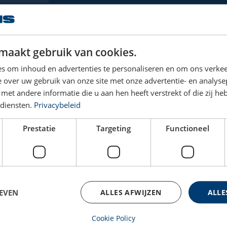
WLL
Schijfdia.
Gewicht
Maattekening
CAD-fil
ton
mm
(kg)
maakt gebruik van cookies.
4
115
4
s om inhoud en advertenties te personaliseren en om ons verkee
 over uw gebruik van onze site met onze advertentie- en analyse
8
152
9
et andere informatie die u aan hen heeft verstrekt of die zij h
diensten.
Privacybeleid
8
203
12
Prestatie
Targeting
Functioneel
8
254
16
EVEN
ALLES AFWIJZEN
ALLE
n
Cookie Policy