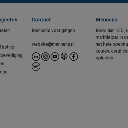
rojecten
Contact
Mennens
delen
Mennens vestigingen
Meer dan 135 ja
marktleider in d
website@mennens.nl
het hele spectr
Testing
keuren, certific
beveiliging
opleiden
en
ctie