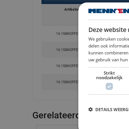
Artikelnr.
KabelØ
Bereik
mm
Deze website 
16.15BKOFFST0404
10-12
We gebruiken cookie
delen ook informatie
16.15BKOFFST0608
20-22
kunnen combineren m
uw gebruik van hun 
16.15BKOFFST0808
20-22
Strikt
noodzakelijk
16.15BKOFFST1008
20-22
DETAILS WEERG
Gerelateerde producte