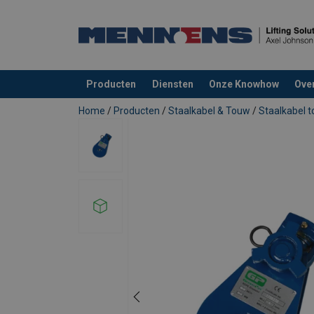
Producten
Diensten
Onze Knowhow
Ove
toegevoegd aan uw offerte
Home
/
Producten
/
Staalkabel & Touw
/
Staalkabel 
Materiaal:
Markering:
Afwerking:
Opmerking:
Veiligheidsfactor: