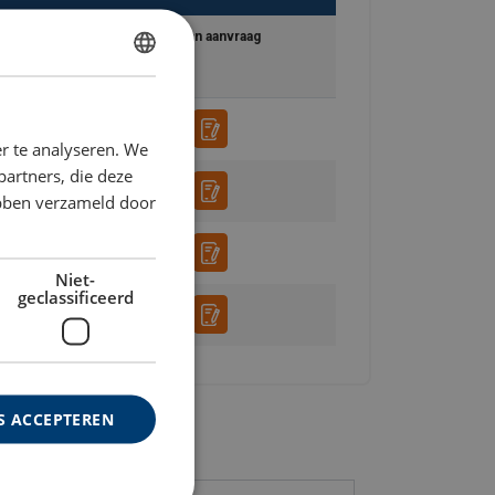
e
Toevoegen aan aanvraag
DUTCH
ENGLISH TRANSLATION
r te analyseren. We
partners, die deze
ebben verzameld door
Niet-
geclassificeerd
S ACCEPTEREN