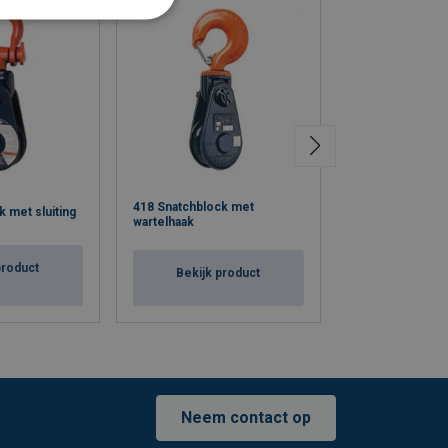
418 Snatchblock met
380 serie kraan
 met sluiting
wartelhaak
McKissick
product
Bekijk product
Bekijk p
Neem contact op