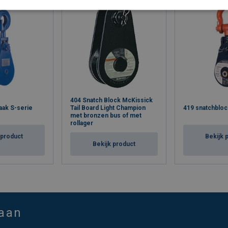
404 Snatch Block McKissick
aak S-serie
Tail Board Light Champion
419 snatchblock
met bronzen bus of met
rollager
 product
Bekijk 
Bekijk product
 aan