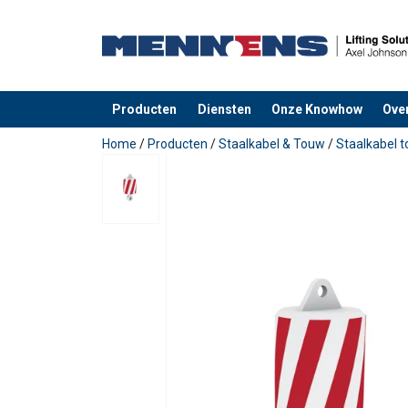
Producten
Diensten
Onze Knowhow
Ove
toegevoegd aan uw offerte
Home
/
Producten
/
Staalkabel & Touw
/
Staalkabel 