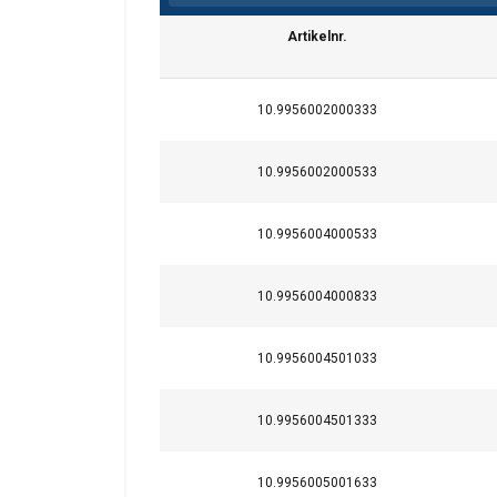
Artikelnr.
10.9956002000333
10.9956002000533
10.9956004000533
Temperatuursbereik:
10.9956004000833
Opmerking:
Waarschuwing:
10.9956004501033
Veiligheidsfactor:
10.9956004501333
10.9956005001633