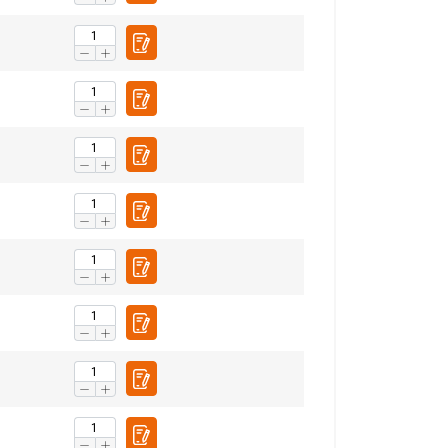
ENGLISH TRANSLATION
r te analyseren. We
partners, die deze
ebben verzameld door
Niet-
geclassificeerd
S ACCEPTEREN