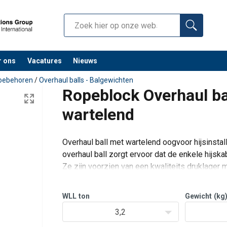
r ons
Vacatures
Nieuws
toebehoren
/
Overhaul balls - Balgewichten
Ropeblock Overhaul bal
wartelend
Overhaul ball met wartelend oogvoor hijsinstal
overhaul ball zorgt ervoor dat de enkele hijska
Ze zijn voorzien van een kwaliteits druklager m
overhaul balls tot
WLL
ton
Gewicht
(kg
3,2