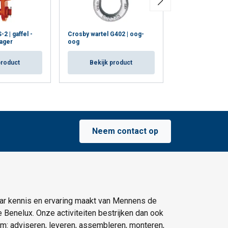
2 | gaffel -
Crosby wartel G402 | oog-
Crosby open sp
lager
oog
(OSS) G-416 | G
product
Bekijk product
Bekijk p
Neem contact op
ar kennis en ervaring maakt van Mennens de
e Benelux. Onze activiteiten bestrijken dan ook
um: adviseren, leveren, assembleren, monteren,