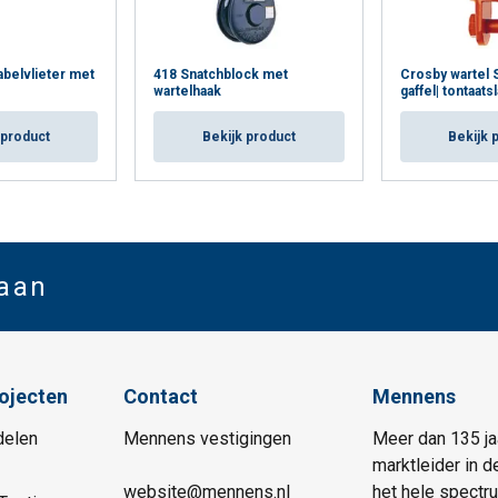
belvlieter met
418 Snatchblock met
Crosby wartel S-
wartelhaak
gaffel| tontaats
 product
Bekijk product
Bekijk 
 aan
rojecten
Contact
Mennens
delen
Mennens vestigingen
Meer dan 135 ja
marktleider in d
website@mennens.nl
het hele spectr