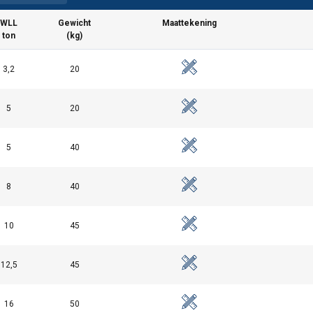
WLL
Gewicht
Maattekening
ton
(kg)
3,2
20
5
20
5
40
8
40
10
45
12,5
45
16
50