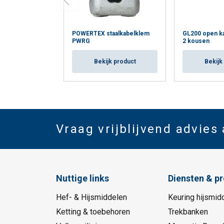
POWERTEX staalkabelklem
GL200 open ka
PWRG
2 kousen
Bekijk product
Bekijk
Vraag vrijblijvend advies
Nuttige links
Diensten & p
Hef- & Hijsmiddelen
Keuring hijsmid
Ketting & toebehoren
Trekbanken