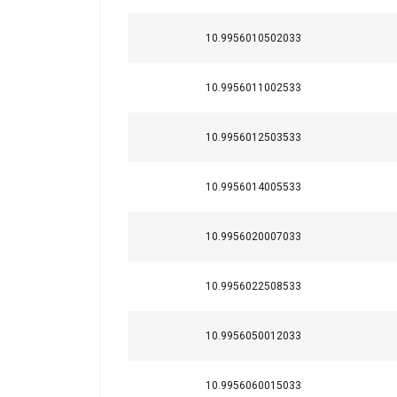
Deze website 
10.9956010502033
We gebruiken cookie
delen ook informatie
kunnen combineren m
10.9956011002533
uw gebruik van hun 
10.9956012503533
Strikt
noodzakelijk
10.9956014005533
10.9956020007033
DETAILS WEERG
10.9956022508533
10.9956050012033
10.9956060015033