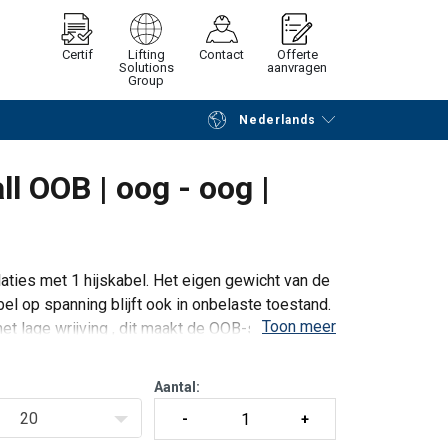
Certif
Lifting
Contact
Offerte
Solutions
aanvragen
Group
Nederlands
Verder winkelen
Vraag offerte aan
l OOB | oog - oog |
laties met 1 hijskabel. Het eigen gewicht van de
bel op spanning blijft ook in onbelaste toestand.
Toon meer
et lage wrijving , dit maakt de OOB-serie
)
Aantal:
20