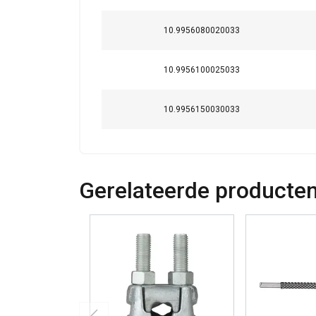
10.9956080020033
10.9956100025033
10.9956150030033
Gerelateerde producte