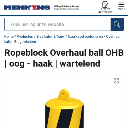
Offerte
Menu
aanvragen
Zoeken
toegevoegd aan uw offerte
Home
/
Producten
/
Staalkabel & Touw
/
Staalkabel toebehoren
/
Overhaul
balls - Balgewichten
Ropeblock Overhaul ball OHB
| oog - haak | wartelend