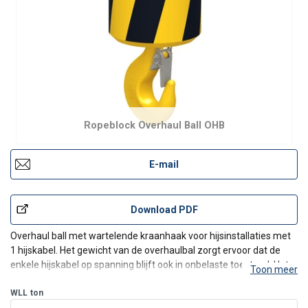
Ropeblock Overhaul Ball OHB
E-mail
Download PDF
Overhaul ball met wartelende kraanhaak voor hijsinstallaties met
1 hijskabel. Het gewicht van de overhaulbal zorgt ervoor dat de
enkele hijskabel op spanning blijft ook in onbelaste toestand. Het
Toon meer
gewicht van de overhaul balls in dit segment is gebaseerd op
gemiddelde gieklengtes en efficiëntieverli
WLL
ton