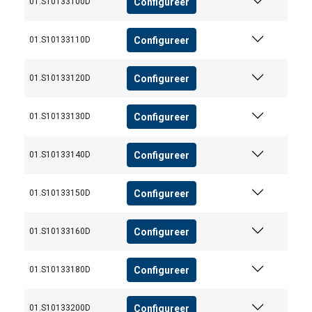
Configureer
01.S10133100D
DUTCH
Configureer
01.S10133110D
Deze website maakt gebruik van
ENGLISH TRANSLATION
cookies.
Configureer
01.S10133120D
We gebruiken cookies om inhoud en
advertenties te personaliseren en om ons
Configureer
01.S10133130D
verkeer te analyseren. We delen ook informatie
over uw gebruik van onze site met onze
advertentie- en analysepartners, die deze
Configureer
01.S10133140D
kunnen combineren met andere informatie die
u aan hen heeft verstrekt of die zij hebben
Configureer
01.S10133150D
verzameld door uw gebruik van hun diensten.
Privacybeleid
Configureer
01.S10133160D
Strikt
Prestatie
Targeting
noodzakelijk
Configureer
01.S10133180D
Configureer
01.S10133200D