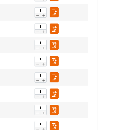
ebben verzameld door
Niet-
geclassificeerd
S ACCEPTEREN