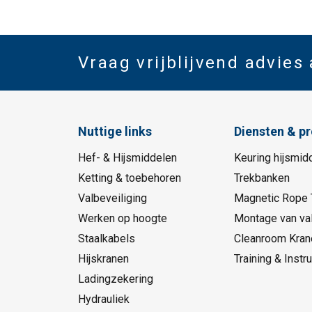
Vraag vrijblijvend advies
Nuttige links
Diensten & p
Hef- & Hijsmiddelen
Keuring hijsmid
Ketting & toebehoren
Trekbanken
Valbeveiliging
Magnetic Rope 
Werken op hoogte
Montage van val
Staalkabels
Cleanroom Kran
Hijskranen
Training & Instru
Ladingzekering
Hydrauliek