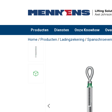
Producten
Diensten
Onze Knowhow
Ove
toegevoegd aan uw offerte
Home
/
Producten
/
Ladingzekering
/
Spanschroeven