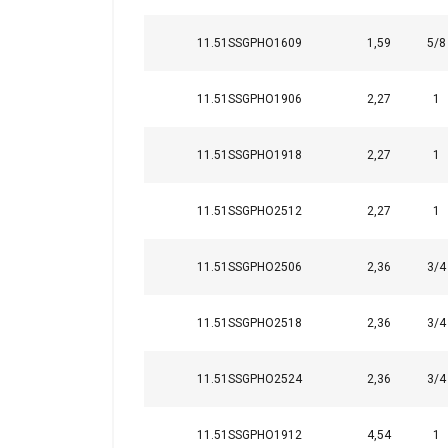
kunnen combineren m
uw gebruik van hun 
11.51SSGPHO1609
1,59
5/8
Strikt
11.51SSGPHO1906
2,27
1
noodzakelijk
11.51SSGPHO1918
2,27
1
11.51SSGPHO2512
2,27
1
DETAILS WEERG
11.51SSGPHO2506
2,36
3/4
11.51SSGPHO2518
2,36
3/4
11.51SSGPHO2524
2,36
3/4
11.51SSGPHO1912
4,54
1