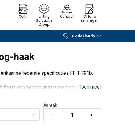
Certif
Lifting
Contact
Offerte
Solutions
aanvragen
Group
Nederlands
Verder winkelen
Vraag offerte aan
oog-haak
ikaanse federale specificaties FF-T-791b.
Toon meer
tificaat, een beproevingsrapport en/of een
Aantal: