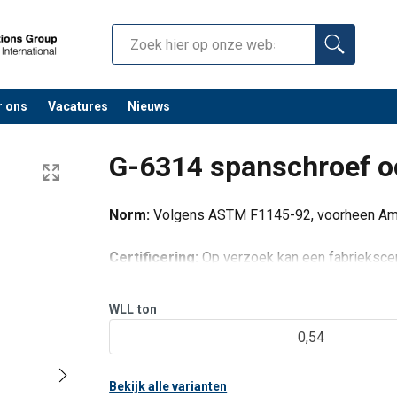
r ons
Vacatures
Nieuws
G-6314 spanschroef 
Norm:
Volgens ASTM F1145-92, voorheen Amer
Certificering:
Op verzoek kan een fabriekscer
conformiteitsverklaring worden geleverd.
WLL
ton
0,54
Bekijk alle varianten