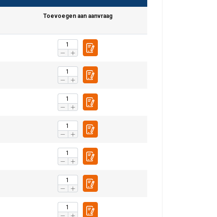
Toevoegen aan aanvraag
DUTCH
ENGLISH TRANSLATION
r te analyseren. We
partners, die deze