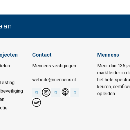
 aan
rojecten
Contact
Mennens
delen
Mennens vestigingen
Meer dan 135 ja
marktleider in d
website@mennens.nl
het hele spectr
Testing
keuren, certific
beveiliging
opleiden
en
ctie