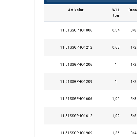
Veiligheidsfactor:
Artikelnr.
WLL
Draa
ton
11.51SSGPHO1006
0,54
3/8
11.51SSGPHO1212
0,68
1/2
11.51SSGPHO1206
1
1/2
11.51SSGPHO1209
1
1/2
11.51SSGPHO1606
1,02
5/8
Deze website 
11.51SSGPHO1612
1,02
5/8
We gebruiken cookie
11.51SSGPHO1909
1,36
3/4
delen ook informatie