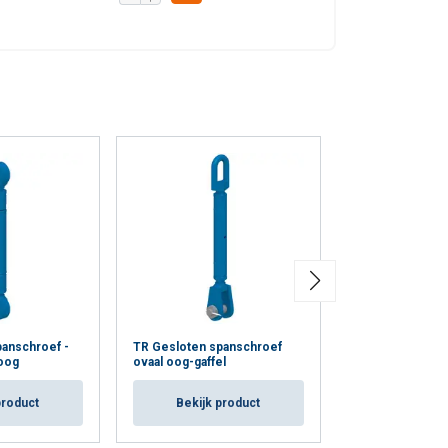
anschroef -
TR Gesloten spanschroef
TR Gesloten spa
oog
ovaal oog-gaffel
gaffel/bled oog
product
Bekijk product
Bekijk p