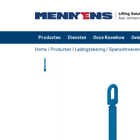
Producten
Diensten
Onze Knowhow
Ove
toegevoegd aan uw offerte
Home
/
Producten
/
Ladingzekering
/
Spanschroeven