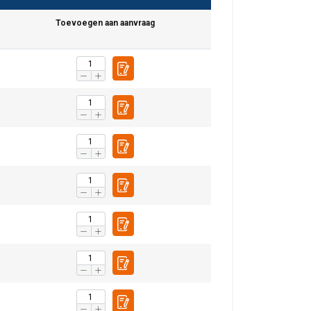
Toevoegen aan aanvraag
DUTCH
ENGLISH TRANSLATION
r te analyseren. We
partners, die deze
ebben verzameld door