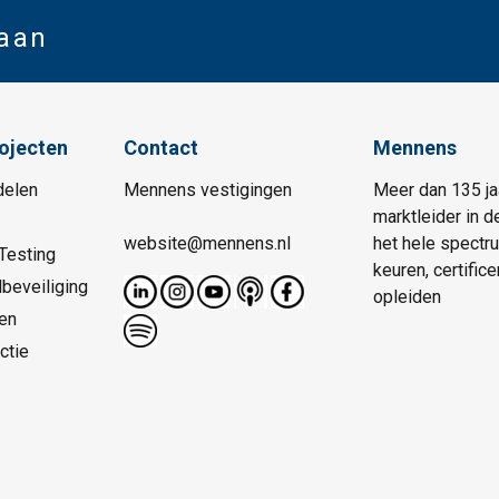
 aan
rojecten
Contact
Mennens
delen
Mennens vestigingen
Meer dan 135 ja
marktleider in d
website@mennens.nl
het hele spectr
Testing
keuren, certific
beveiliging
opleiden
en
ctie