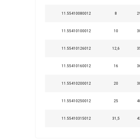
uw gebruik van hun 
11.55410080012
8
2
Strikt
noodzakelijk
11.55410100012
10
3
11.55410126012
12,6
3
DETAILS WEERG
11.55410160012
16
3
11.55410200012
20
3
11.55410250012
25
4
11.55410315012
31,5
4