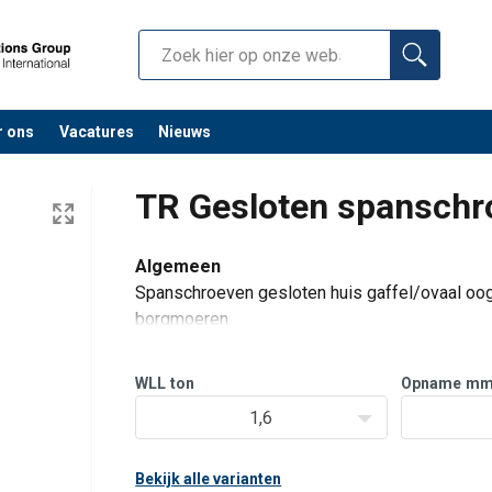
r ons
Vacatures
Nieuws
TR Gesloten spanschro
Algemeen
Spanschroeven gesloten huis gaffel/ovaal oo
borgmoeren.
Kenmerken
WLL
ton
Opname
m
Standaard blauwe kleur, kan geleverd wor
1,6
Andere einverbindingen en/of combinati
Andere vergrendeling mogelijk op aan
Bekijk alle varianten