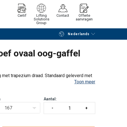
Certif
Lifting
Contact
Offerte
Solutions
aanvragen
Group
Nederlands
Verder winkelen
Vraag offerte aan
ef ovaal oog-gaffel
g met trapezium draad. Standaard geleverd met
Toon meer
m
Aantal:
den in elke andere kleur of verzinkt
167
es mogelijk