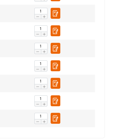
Niet-
geclassificeerd
S ACCEPTEREN