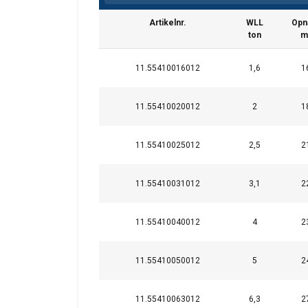
Artikelnr.
WLL
Opn
Temperatuursbereik:
ton
m
Waarschuwing:
11.55410016012
1,6
1
Veiligheidsfactor:
11.55410020012
2
1
11.55410025012
2,5
2
11.55410031012
3,1
2
11.55410040012
4
2
Deze website 
11.55410050012
5
2
We gebruiken cookie
delen ook informatie
kunnen combineren m
11.55410063012
6,3
2