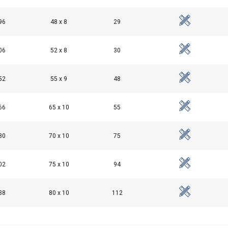
diensten.
Privacybeleid
96
48 x 8
29
Prestatie
Targeting
Functioneel
06
52 x 8
30
52
55 x 9
48
EVEN
ALLES AFWIJZEN
ALLE
66
65 x 10
55
Cookie Policy
80
70 x 10
75
02
75 x 10
94
38
80 x 10
112