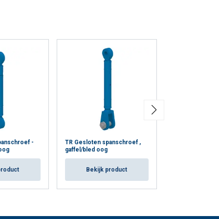
anschroef -
TR Gesloten spanschroef ,
TR Gesloten sp
oog
gaffel/bled oog
ovaal oog-bled 
product
Bekijk product
Bekijk p