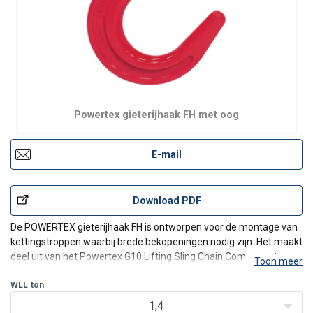
Powertex gieterijhaak FH met oog
E-mail
Download PDF
De POWERTEX gieterijhaak FH is ontworpen voor de montage van
kettingstroppen waarbij brede bekopeningen nodig zijn. Het maakt
deel uit van het Powertex G10 Lifting Sling Chain Components-
Toon meer
assortiment.
Deze haken mogen alleen worden gebruikt voor bepaalde
WLL
ton
toepassingen zoals bijv. bij het gebruik in
1,4