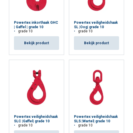
Materiaal:
Strikt
Prestatie
Targeting
Markering:
noodzakelijk
Temperatuursbereik:
Powertex inkorthaak GHC
Powertex veiligheidshaak
| Gaffel | grade 10
SL |Oog| grade 10
grade 10
grade 10
Functioneel
Niet-geclassificeerd
Afwerking:
Norm:
Bekijk product
Bekijk product
Veiligheidsfactor:
Grade:
ALLES ACCEPTEREN
ALLES AFWIJZEN
DETAILS WEERGEVEN
Cookie Policy
Powertex veiligheidshaak
Powertex veiligheidshaak
SLC |Gaffel| grade 10
SLS |Wartel| grade 10
grade 10
grade 10