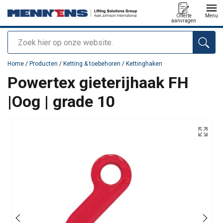
Offerte
Menu
aanvragen
Zoeken
toegevoegd aan uw offerte
Home
/
Producten
/
Ketting & toebehoren
/
Kettinghaken
Powertex gieterijhaak FH
|Oog | grade 10