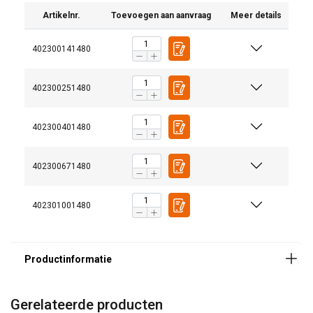
Artikelnr.
Toevoegen aan aanvraag
Meer details
402300141480
402300251480
402300401480
402300671480
Voordelen van de Powertex Grade 10 Range:
402301001480
25% hogere capaciteit in vergelijking met traditionele
Grade 8-componenten
Alle onderdelen van de POWERTEX G10 range zijn
gepoederlakt in licht fluor rood
Multifunctionele topschalmen en componenten zijn
opgenomen in het assortiment om een snelle en
kosteneffectieve montage van kettingstroppen
Gerelateerde producten