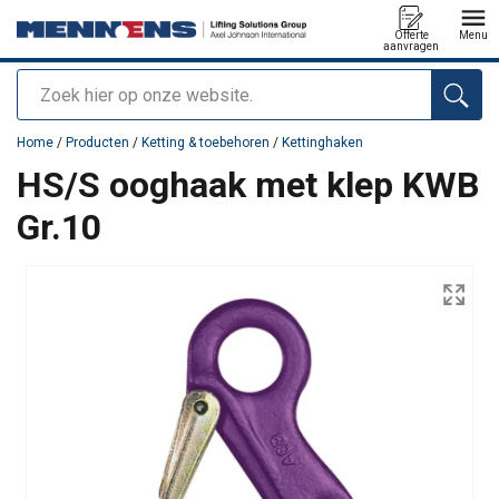
Offerte
Menu
aanvragen
Zoeken
toegevoegd aan uw offerte
Home
/
Producten
/
Ketting & toebehoren
/
Kettinghaken
HS/S ooghaak met klep KWB
Gr.10