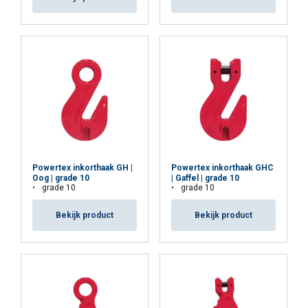
u aan hen heeft verstrekt of die zij hebben
verzameld door uw gebruik van hun diensten.
Privacybeleid
Strikt
Prestatie
Targeting
noodzakelijk
Functioneel
Niet-geclassificeerd
Powertex inkorthaak GH |
Powertex inkorthaak GHC
Oog | grade 10
| Gaffel | grade 10
grade 10
grade 10
ALLES ACCEPTEREN
Bekijk product
Bekijk product
ALLES AFWIJZEN
DETAILS WEERGEVEN