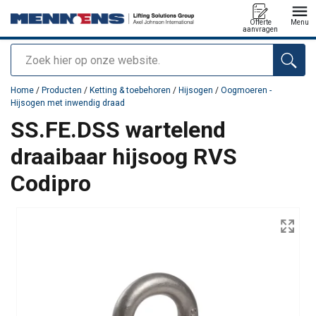
Offerte
Menu
aanvragen
Zoeken
toegevoegd aan uw offerte
Home
/
Producten
/
Ketting & toebehoren
/
Hijsogen
/
Oogmoeren -
Hijsogen met inwendig draad
SS.FE.DSS wartelend
draaibaar hijsoog RVS
Codipro