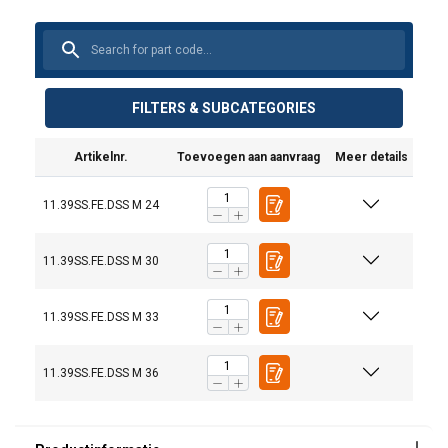
FILTERS & SUBCATEGORIES
Artikelnr.
Toevoegen aan aanvraag
Meer details
11.39SS.FE.DSS M 24
11.39SS.FE.DSS M 30
11.39SS.FE.DSS M 33
Markering:
11.39SS.FE.DSS M 36
Norm:
except grade/WLL
Veiligheidsfactor: