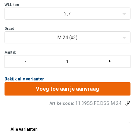
uitlijning met uw aanslagmiddel.
WLL
ton
2,7
Eigenschappen
Roestvrij stalen ring die maximale corrosie
Draad
M 24 (x3)
Aantal:
Bekijk alle varianten
Voeg toe aan je aanvraag
11.39SS.FE.DSS M 24
Artikelcode: