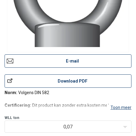
E-mail
Download PDF
Norm:
Volgens DIN 582
Certificering:
Dit product kan zonder extra kosten met een
Toon meer
fabriekscertificaat en/of een conformiteitsverklaring geleverd
worden. Op verzoek kan een testcertificaat worden geleverd.
WLL
ton
0,07