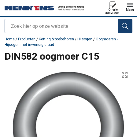
Offerte
Menu
aanvragen
Zoeken
toegevoegd aan uw offerte
Home
/
Producten
/
Ketting & toebehoren
/
Hijsogen
/
Oogmoeren -
Hijsogen met inwendig draad
DIN582 oogmoer C15