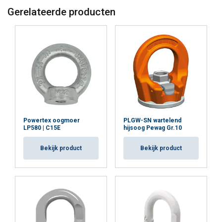
Strikt
Prestatie
Targeting
Gerelateerde producten
noodzakelijk
Functioneel
Niet-geclassificeerd
ALLES ACCEPTEREN
Powertex oogmoer
PLGW-SN wartelend
LP580 | C15E
hijsoog Pewag Gr.10
ALLES AFWIJZEN
Bekijk product
Bekijk product
DETAILS WEERGEVEN
Cookie Policy