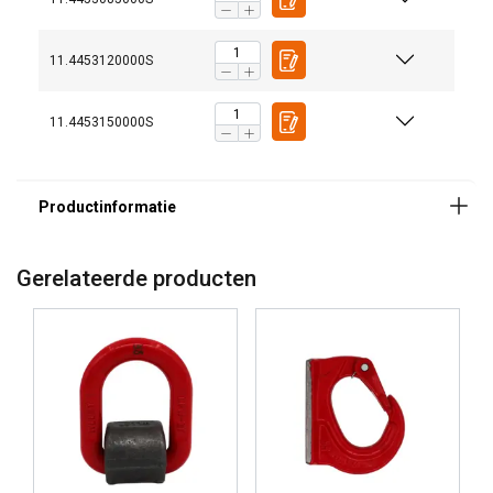
11.4453120000S
ALLES ACCEPTEREN
11.4453150000S
ALLES AFWIJZEN
Materiaal:
Afwerking:
DETAILS WEERGEVEN
Veiligheidsfactor:
Cookie Policy
Gerelateerde producten