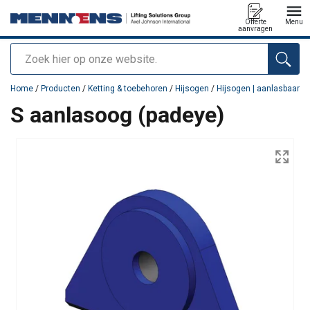
Offerte
Menu
aanvragen
Zoeken
toegevoegd aan uw offerte
Home
/
Producten
/
Ketting & toebehoren
/
Hijsogen
/
Hijsogen | aanlasbaar
S aanlasoog (padeye)