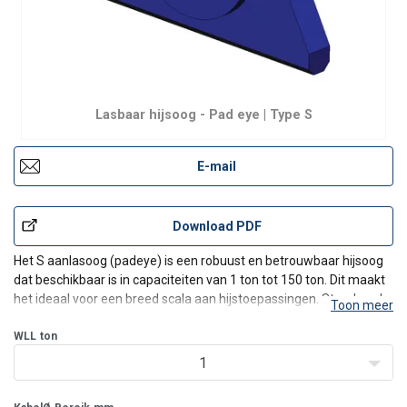
Lasbaar hijsoog - Pad eye | Type S
E-mail
Download PDF
Het S aanlasoog (padeye) is een robuust en betrouwbaar hijsoog
dat beschikbaar is in capaciteiten van 1 ton tot 150 ton. Dit maakt
het ideaal voor een breed scala aan hijstoepassingen. Standaard
Toon meer
geleverd met certificaten S355J2GR en EN 10204 3.1, wat de
hoogste kwaliteit en veiligheid garandeert. Vo
WLL
ton
1