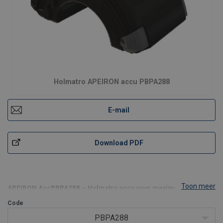
Holmatro APEIRON accu PBPA288
E-mail
Download PDF
Toon meer
APEIRON AccPBPA288 – Holmatro accu voor maximale
inzetduur
Code
PBPA288
De APEIRON battery PBPA288 (Homatro