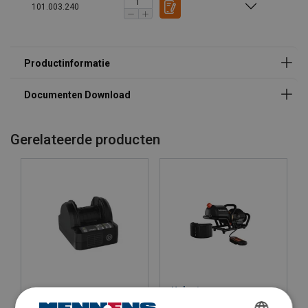
101.003.240
PBPA288, Specificatieblad, A4
metrisch_72dpi_595x841px_G_NR-28880_nl.pdf
PBPA288, specifications, A4
metrisch_72dpi_595x841px_G_NR-28880_en.pdf
Lange inzetduur
Gerelateerde producten
Betrouwbaar in extreme omstandigheden
-20 °C tot +55 °C
Robuuste behuizing
IP68
Holmatro accu-pomp
Holmatro acculader voor
APEIRON HBP05D02 -
APEIRON PBPA accu's