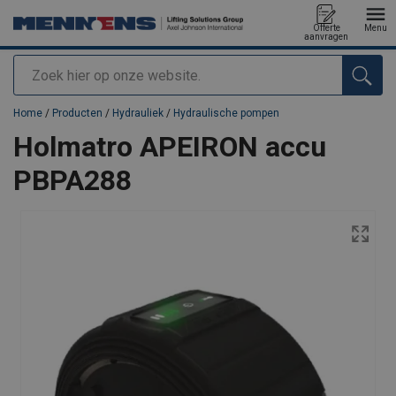
Offerte
Menu
aanvragen
Zoeken
toegevoegd aan uw offerte
Home
/
Producten
/
Hydrauliek
/
Hydraulische pompen
Holmatro APEIRON accu
PBPA288