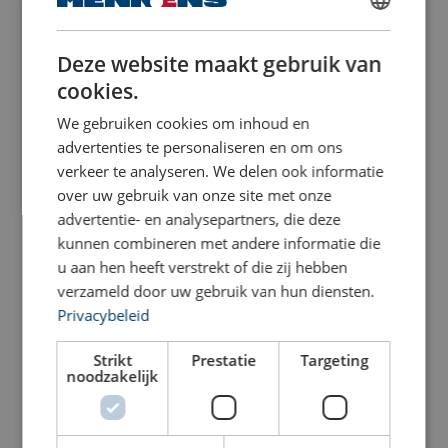
Dubbelwerkend
DUTCH
Bekijk product
Bekijk product
Deze website maakt gebruik van
ENGLISH TRANSLATION
Li‑Ion accutechnologie
cookies.
188 x 107 x 110 mm
Snelle laadtijd
69 minuten
We gebruiken cookies om inhoud en
advertenties te personaliseren en om ons
Geoptimaliseerde compatibiliteit
verkeer te analyseren. We delen ook informatie
over uw gebruik van onze site met onze
advertentie- en analysepartners, die deze
kunnen combineren met andere informatie die
u aan hen heeft verstrekt of die zij hebben
verzameld door uw gebruik van hun diensten.
Holmatro accu-pomp
Holmatro Hydraulishe
APEIRON HBP05S02 -
Privacybeleid
Handpomp PA H 2
Enkelwerkend
Gerenommeerd merk en erkende specialist
Strikt
Prestatie
Targeting
Bekijk product
Bekijk product
noodzakelijk