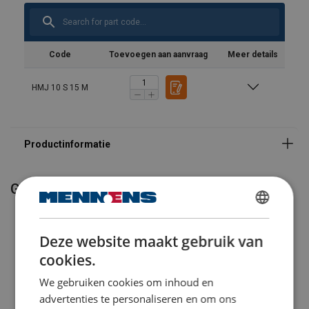
Code
Toevoegen aan aanvraag
Meer details
HMJ 10 S 15 M
Gerelateerde producten
DUTCH
Deze website maakt gebruik van
ENGLISH TRANSLATION
cookies.
We gebruiken cookies om inhoud en
advertenties te personaliseren en om ons