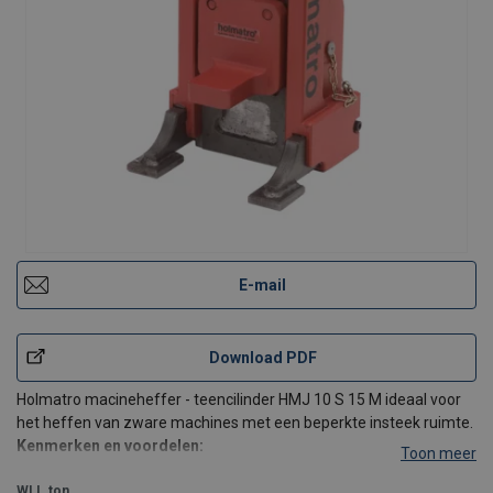
E-mail
Download PDF
Holmatro macineheffer - teencilinder HMJ 10 S 15 M ideaal voor
het heffen van zware machines met een beperkte insteek ruimte.
Kenmerken en voordelen:
Toon meer
Veerretour
WLL
ton
Teenhoogte in 3 standen verstelbaar: 25, 100 en 175 mm