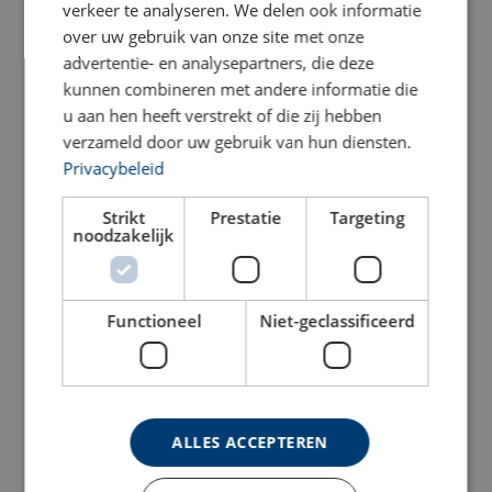
verkeer te analyseren. We delen ook informatie
over uw gebruik van onze site met onze
Powertex Hydraulische
Holmatro hydraulische
advertentie- en analysepartners, die deze
Teenvijzel PTJ-S1
teencilinder TJ 8 S 13
kunnen combineren met andere informatie die
Bekijk product
Bekijk product
u aan hen heeft verstrekt of die zij hebben
verzameld door uw gebruik van hun diensten.
Privacybeleid
Strikt
Prestatie
Targeting
noodzakelijk
Functioneel
Niet-geclassificeerd
Holmatro hefwig HVLW 16
Holmatro wig HW 1000
S 2, vertikaal
ALLES ACCEPTEREN
Bekijk product
Bekijk product