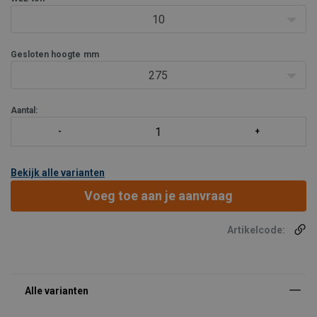
Beveiligd tegen uitdrukken plunjer
10
Uitschuifbare steunpoten
Corrosieb
Gesloten hoogte
mm
275
Aantal:
Bekijk alle varianten
Voeg toe aan je aanvraag
Artikelcode: