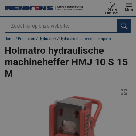
Offerte
Menu
aanvragen
Zoeken
toegevoegd aan uw offerte
Home
/
Producten
/
Hydrauliek
/
Hydraulische gereedschappen
Holmatro hydraulische
machineheffer HMJ 10 S 15
M