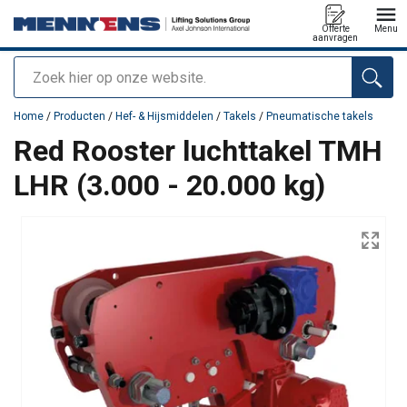
Offerte
Menu
aanvragen
Zoeken
toegevoegd aan uw offerte
Home
/
Producten
/
Hef- & Hijsmiddelen
/
Takels
/
Pneumatische takels
Red Rooster luchttakel TMH
LHR (3.000 - 20.000 kg)