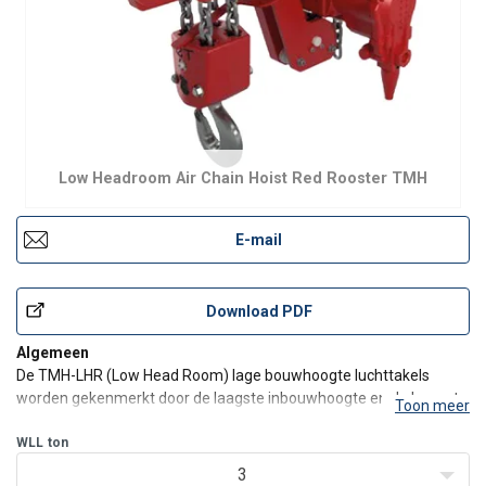
Low Headroom Air Chain Hoist Red Rooster TMH
E-mail
Download PDF
Algemeen
De TMH-LHR (Low Head Room) lage bouwhoogte luchttakels
worden gekenmerkt door de laagste inbouwhoogte en de hoogste
Toon meer
hijssnelheid op de markt. Met zijn M4 FEM classificatie (ISO 4301-
1) is deze takel extreem duurzaam en zeer geschikt voor zeer
WLL
ton
veelvuldig gebruik. De beste garantie voor de
3