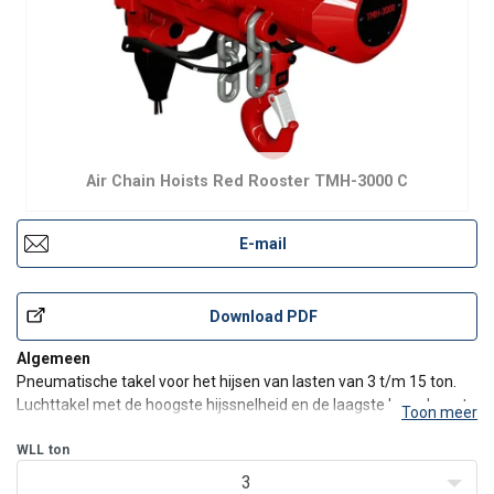
Air Chain Hoists Red Rooster TMH-3000 C
E-mail
Download PDF
Algemeen
Pneumatische takel voor het hijsen van lasten van 3 t/m 15 ton.
Luchttakel met de hoogste hijssnelheid en de laagste bouwhoogte
Toon meer
op de takelmarkt.
Met een M4 classificatie zijn deze takels zeer betrouwbaar en
WLL
ton
uitermate geschikt voor zeer veelvuldig gebruik. De continuïteit
3