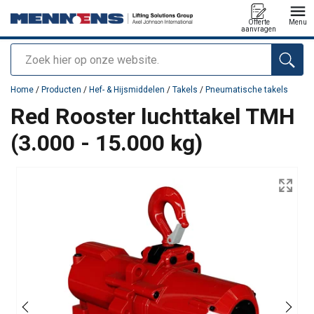
Offerte
Menu
aanvragen
Zoeken
toegevoegd aan uw offerte
Home
/
Producten
/
Hef- & Hijsmiddelen
/
Takels
/
Pneumatische takels
Red Rooster luchttakel TMH
(3.000 - 15.000 kg)