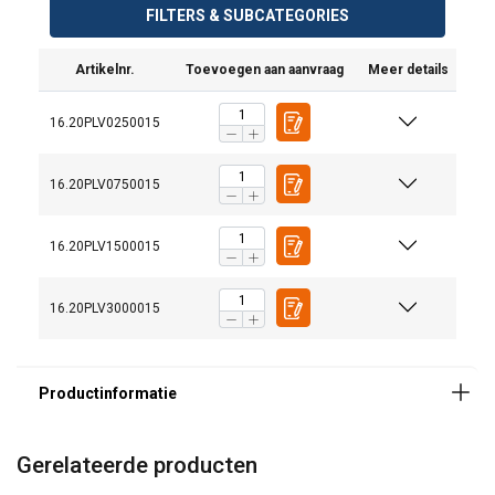
FILTERS & SUBCATEGORIES
Artikelnr.
Toevoegen aan aanvraag
Meer details
16.20PLV0250015
16.20PLV0750015
16.20PLV1500015
16.20PLV3000015
Markering:
Gerelateerde producten