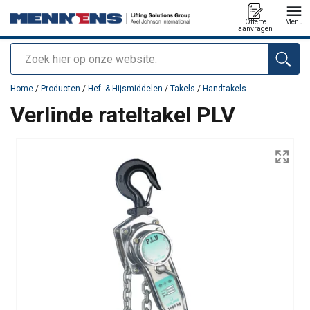
Offerte
Menu
aanvragen
Zoeken
toegevoegd aan uw offerte
Home
/
Producten
/
Hef- & Hijsmiddelen
/
Takels
/
Handtakels
Verlinde rateltakel PLV