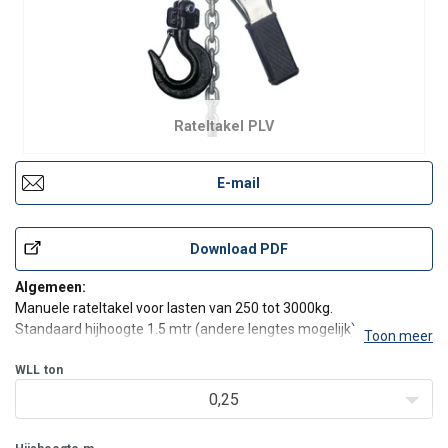
Rateltakel PLV
E-mail
Download PDF
Algemeen:
Manuele rateltakel voor lasten van 250 tot 3000kg.
Standaard hijhoogte 1.5 mtr (andere lengtes mogelijk)
Toon meer
Kenmerken:
- Robuust, compact, lichtgewicht en makkelijk hanteerbaar.
WLL
ton
- Te gebruiken in elke positie.
0,25
- Gemaakt uit speciaal staal.
- Takel en hendel zijn gemaakt uit met chr