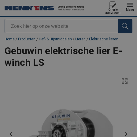
Offerte
Menu
aanvragen
Zoeken
toegevoegd aan uw offerte
Home
/
Producten
/
Hef- & Hijsmiddelen
/
Lieren
/
Elektrische lieren
Gebuwin elektrische lier E-
winch LS