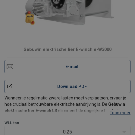
Gebuwin elektrische lier E-winch e-W3000
E-mail
Download PDF
Wanneer je regelmatig zware lasten moet verplaatsen, ervaar je
hoe cruciaal betrouwbare elektrische aandrijving is. De
Gebuwin
elektrische lier E-winch LS
elimineert de dagelijkse frustratie van
Toon meer
onbetrouwbare of ondergepresteerde lieren door een robuuste
constructie te combineren met slimme techn
WLL
ton
0,25