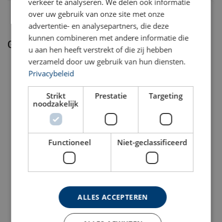
verkeer te analyseren. We delen ook informatie
Krachtige driefase motor
(380-415V, 50/60Hz) die
consistente prestaties levert, zelfs bij langdurige
over uw gebruik van onze site met onze
inzet onder zware belasting
advertentie- en analysepartners, die deze
Onderhoudsvrije lagers
die de operationele kosten
kunnen combineren met andere informatie die
Gerelateerde producten
significant verlagen en stilstandtijd minimaliseren
u aan hen heeft verstrekt of die zij hebben
IP54 beschermingsklasse
die het interne
verzameld door uw gebruik van hun diensten.
mechanisme beschermt tegen stof en opspattend
Privacybeleid
water in industriële omgevingen
Geïntegreerde eindschakelaar
die essentieel is voor
veilige hijstoepassingen en oververheffing voorkomt
Strikt
Prestatie
Targeting
noodzakelijk
Standaard overbelastingsbeveiliging
vanaf 1000
kg die je equipment en vooral je personeel beschermt
tegen veiligheidsrisico's
Functioneel
Niet-geclassificeerd
Elektriche wormwiel-
Elektrische MWC
Hijslier 200 - 1700 kg
wormwiel - treklier
Bekijk product
Bekijk product
sterke
betaalbare elektrische hijslier
ALLES ACCEPTEREN