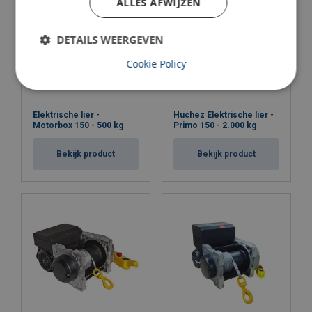
ALLES AFWIJZEN
DETAILS WEERGEVEN
Materiaal:
Cookie Policy
Markering:
Afwerking:
Norm:
Elektrische lier -
Huchez Elektrische lier -
Opmerking:
Motorbox 150 - 500 kg
Primo 150 - 2.000 kg
Waarschuwing:
Bekijk product
Bekijk product