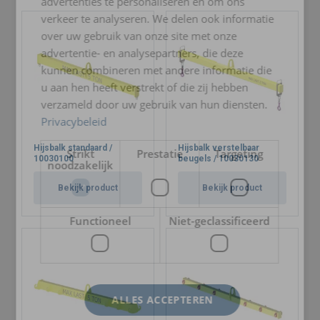
advertenties te personaliseren en om ons
verkeer te analyseren. We delen ook informatie
over uw gebruik van onze site met onze
advertentie- en analysepartners, die deze
kunnen combineren met andere informatie die
u aan hen heeft verstrekt of die zij hebben
verzameld door uw gebruik van hun diensten.
Privacybeleid
Hijsbalk standaard /
Hijsbalk verstelbaar
Strikt
Prestatie
Targeting
10030100
beugels / 10030130
noodzakelijk
Bekijk product
Bekijk product
Functioneel
Niet-geclassificeerd
ALLES ACCEPTEREN