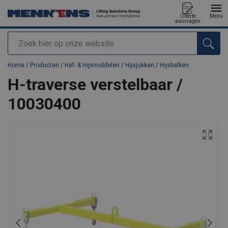
Offerte
Menu
aanvragen
Zoeken
toegevoegd aan uw offerte
Home
/
Producten
/
Hef- & Hijsmiddelen
/
Hijsjukken
/
Hijsbalken
H-traverse verstelbaar /
10030400