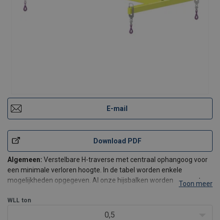
E-mail
Download PDF
Algemeen:
Verstelbare H-traverse met centraal ophangoog voor
een minimale verloren hoogte. In de tabel worden enkele
mogelijkheden opgegeven. Al onze hijsbalken worden op maat
Toon meer
gemaakt dus contacteer ons met specifieke vragen.
Standaard worden de hijsbalken voorzien van sluitingen of haken.
WLL
ton
Alle toe
0,5