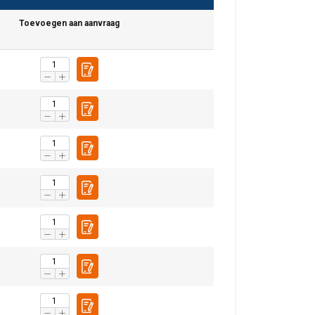
Toevoegen aan aanvraag
DUTCH
ENGLISH TRANSLATION
r te analyseren. We
partners, die deze
ebben verzameld door