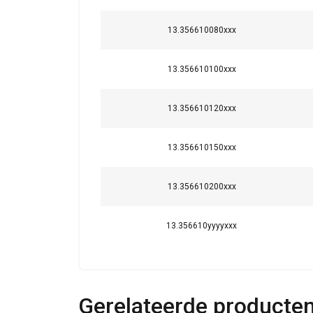
Strikt
13.356610080xxx
noodzakelijk
13.356610100xxx
13.356610120xxx
DETAILS WEERG
13.356610150xxx
13.356610200xxx
13.356610yyyyxxx
Gerelateerde producte