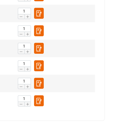
Niet-
geclassificeerd
S ACCEPTEREN