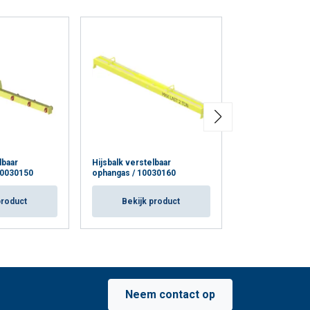
lbaar
Hijsbalk verstelbaar
Hijsbalk voor rol
10030150
ophangas / 10030160
10030210
product
Bekijk product
Bekijk p
Neem contact op