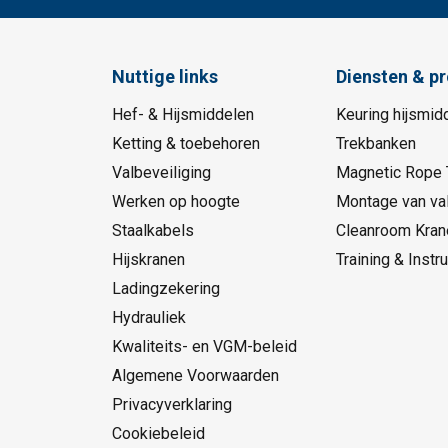
Nuttige links
Diensten & p
Hef- & Hijsmiddelen
Keuring hijsmid
Ketting & toebehoren
Trekbanken
Valbeveiliging
Magnetic Rope 
Werken op hoogte
Montage van val
Staalkabels
Cleanroom Kran
Hijskranen
Training & Instru
Ladingzekering
Hydrauliek
Kwaliteits- en VGM-beleid
Algemene Voorwaarden
Privacyverklaring
Cookiebeleid