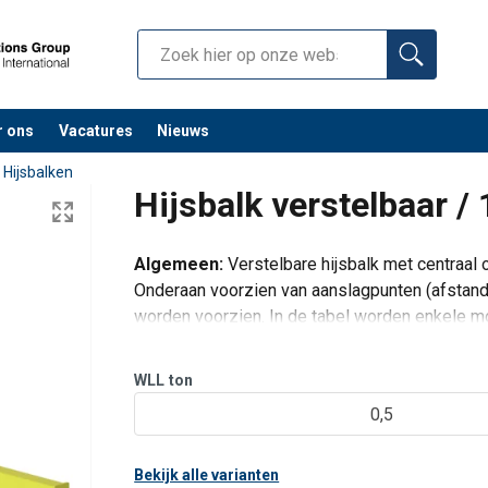
r ons
Vacatures
Nieuws
/
Hijsbalken
Hijsbalk verstelbaar 
Algemeen:
Verstelbare hijsbalk met centraal 
Onderaan voorzien van aanslagpunten (afstand 
worden voorzien. In de tabel worden enkele m
worden op maat gemaakt dus contacteer on
WLL
ton
0,5
Bekijk alle varianten