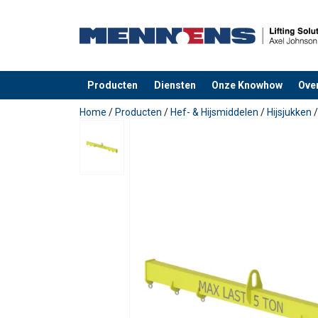
Producten
Diensten
Onze Knowhow
Ove
toegevoegd aan uw offerte
Home
/
Producten
/
Hef- & Hijsmiddelen
/
Hijsjukken