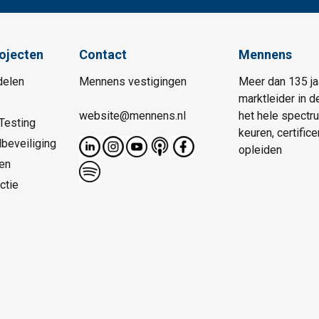
rojecten
Contact
Mennens
delen
Mennens vestigingen
Meer dan 135 ja
marktleider in d
website@mennens.nl
het hele spectr
Testing
keuren, certific
beveiliging
opleiden
en
ctie