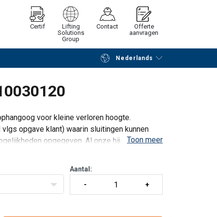
Certif
Lifting
Contact
Offerte
Solutions
aanvragen
Group
Nederlands
Verder winkelen
Vraag offerte aan
/ 10030120
ophangoog voor kleine verloren hoogte.
vlgs opgave klant) waarin sluitingen kunnen
Toon meer
ogelijkheden opgegeven. Al onze hijsbalken
Aantal: