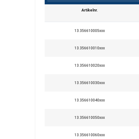
Artikelnr.
13.356610005xxx
13.356610010xxx
13.356610020xxx
13.356610030xxx
Deze website 
13.356610040xxx
We gebruiken cookie
13.356610050xxx
delen ook informatie
kunnen combineren m
uw gebruik van hun 
13.356610060xxx