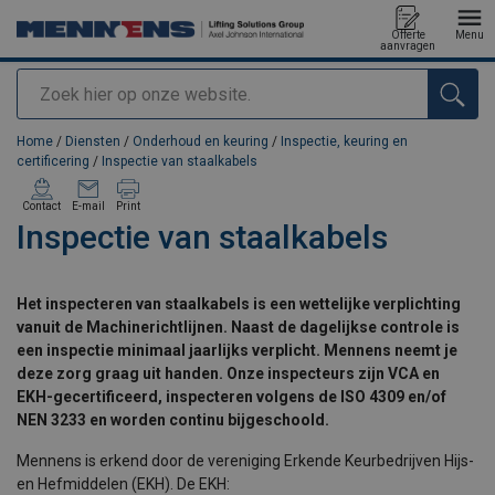
Offerte
Menu
aanvragen
Zoeken
toegevoegd aan uw offerte
Home
/
Diensten
/
Onderhoud en keuring
/
Inspectie, keuring en
certificering
/
Inspectie van staalkabels
Contact
E-mail
Print
Inspectie van staalkabels
Het inspecteren van staalkabels is een wettelijke verplichting
vanuit de Machinerichtlijnen. Naast de dagelijkse controle is
een inspectie minimaal jaarlijks verplicht. Mennens neemt je
deze zorg graag uit handen. Onze inspecteurs zijn VCA en
EKH-gecertificeerd, inspecteren volgens de ISO 4309 en/of
NEN 3233 en worden continu bijgeschoold.
Mennens is erkend door de vereniging Erkende Keurbedrijven Hijs-
en Hefmiddelen (EKH). De EKH: