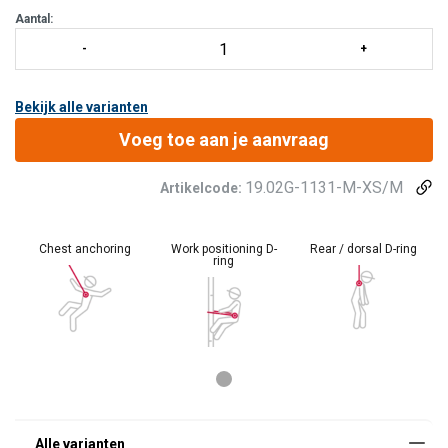
Maten:
3 maten; XS-M; L-XXL; XXL-5XL.
Aantal:
Termijn
Bekijk alle varianten
Voeg toe aan je aanvraag
19.02G-1131-M-XS/M
Artikelcode:
Chest anchoring
Work positioning D-
Rear / dorsal D-ring
ring