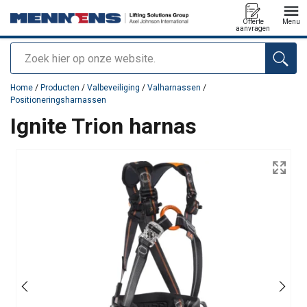
Offerte
Menu
aanvragen
Zoeken
toegevoegd aan uw offerte
Home
/
Producten
/
Valbeveiliging
/
Valharnassen
/
Positioneringsharnassen
Ignite Trion harnas