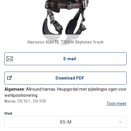
Harness IGNITE TRION Skylotec front
E-mail
Download PDF
Algemeen:
Allround harnas. Heupgordel met zijdelingse ogen voor
werkpositionering.
Norm:
EN 361.; EN 358.
Toon meer
Verankeringsogen:
Oog achter en voor. Zijdelingse ogen op de
heupgordel.
Maat
Gespen:
Snelklikgespen.
XS-M
Max. gewicht gebruiker:
140 kg.