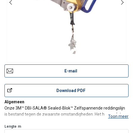
E-mail
Download PDF
Algemeen
Onze 3M™ DBI-SALA® Sealed-Blok™ Zelfspannende reddingslijn
is bestand tegen de zwaarste omstandigheden. Het heavy-duty
Toon meer
ontwerp heeft alle eigenschappen van onze standaard Sealed-
Blok™ plus een 3-weg terughaallier. Het model is corrosiebestendig
Lengte
m