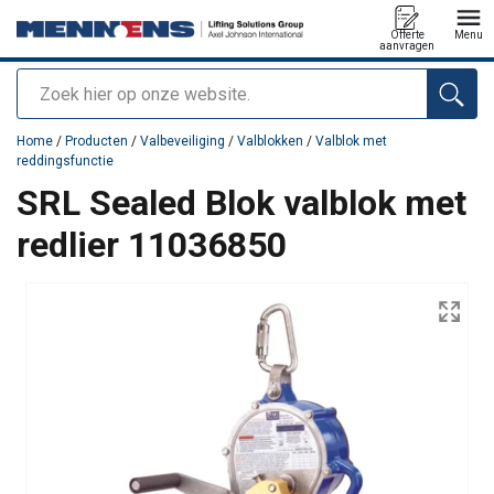
Offerte
Menu
aanvragen
Zoeken
toegevoegd aan uw offerte
Home
/
Producten
/
Valbeveiliging
/
Valblokken
/
Valblok met
reddingsfunctie
SRL Sealed Blok valblok met
redlier 11036850