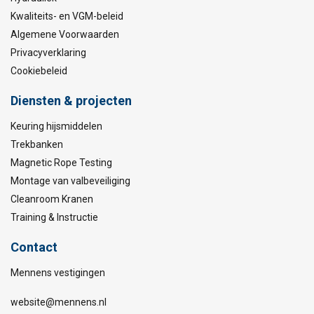
Kwaliteits- en VGM-beleid
Algemene Voorwaarden
Privacyverklaring
Cookiebeleid
Materiaal:
Diensten & projecten
Markering:
Temperatuursbereik:
Keuring hijsmiddelen
Norm:
Trekbanken
Waarschuwing:
Magnetic Rope Testing
Montage van valbeveiliging
Cleanroom Kranen
Training & Instructie
Contact
Mennens vestigingen
website@mennens.nl