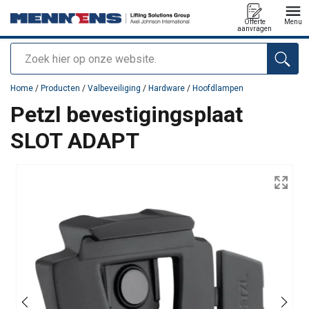
Offerte
Menu
aanvragen
Zoeken
toegevoegd aan uw offerte
Home
/
Producten
/
Valbeveiliging
/
Hardware
/
Hoofdlampen
Petzl bevestigingsplaat
SLOT ADAPT