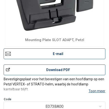
Mounting Plate SLOT ADAPT, Petzl
E-mail
Download PDF
Bevestigingsplaat voor het bevestigen van een hoofdlamp op een
Petzl VERTEX- of STRATO-helm, waarbij de hoofdlamp
kantelbaar blijft.
Toon meer
Kenmerken:
Code
Eenvoudig te bevestigen op een Petzl-helm (of andere
helm met een slotsysteem) met behoud van de
E073BA00