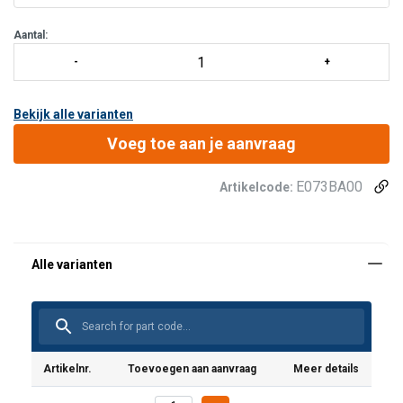
mogelijkheid om de hoofdlamp te kantelen.
Kan perma
Aantal:
Bekijk alle varianten
Voeg toe aan je aanvraag
E073BA00
Artikelcode:
Artikelnr.
Toevoegen aan aanvraag
Meer details