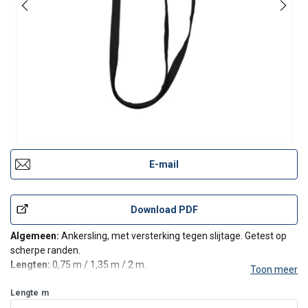
E-mail
Download PDF
Algemeen:
Ankersling, met versterking tegen slijtage. Getest op
scherpe randen.
Lengten:
0,75 m / 1,35 m / 2 m.
Toon meer
Normen:
EN 354, EN 566, EN 795-B.
Max. aantal gebruikers:
Lengte
m
1.