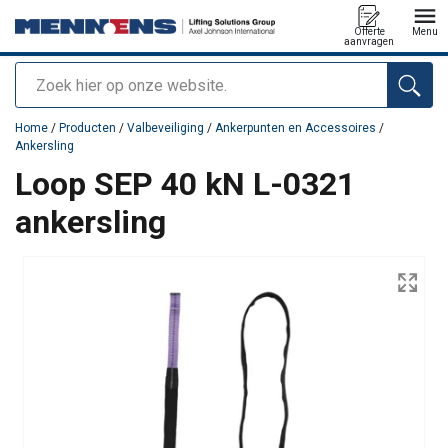
Offerte
Menu
aanvragen
Zoeken
toegevoegd aan uw offerte
Home
/
Producten
/
Valbeveiliging
/
Ankerpunten en Accessoires
/
Ankersling
Loop SEP 40 kN L-0321
ankersling