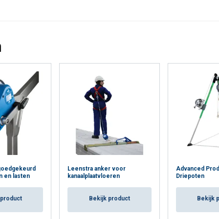
Cookie Policy
n
, goedgekeurd
Leenstra anker voor
Advanced Prod
 en lasten
kanaalplaatvloeren
Driepoten
 product
Bekijk product
Bekijk 