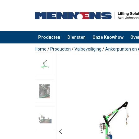
Producten
Diensten
Onze Knowhow
Ove
toegevoegd aan uw offerte
Home
/
Producten
/
Valbeveiliging
/
Ankerpunten en 
Gebruikershandleiding:
3M-DBI-SALA-Confined-Space-Brochure_WE