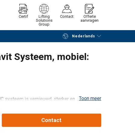
Certif
Lifting
Contact
Offerte
Solutions
aanvragen
Group
Nederlands
Verder winkelen
Vraag offerte aan
vit Systeem, mobiel:
Toon meer
C systeem is vernieuwd, sterker en beter
air systeem om een veilig ankerpunt te creëren.
Contact