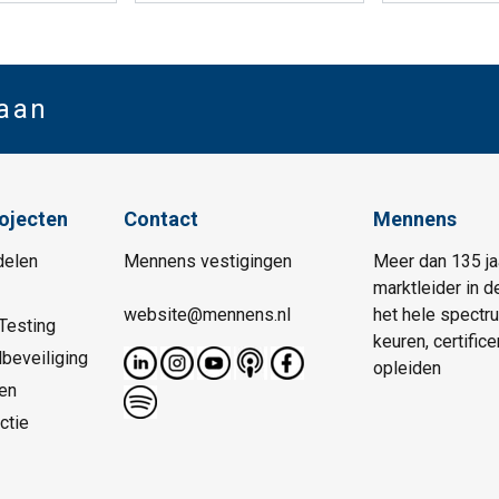
 aan
rojecten
Contact
Mennens
delen
Mennens vestigingen
Meer dan 135 ja
marktleider in d
website@mennens.nl
het hele spectr
Testing
keuren, certific
beveiliging
opleiden
en
ctie