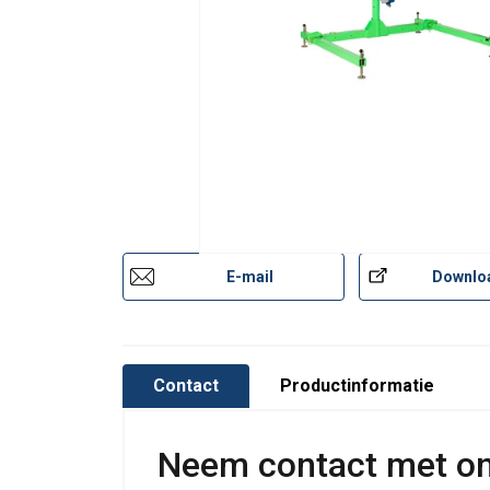
3M-DBI-SALA-TDS_Davit-Base_Davit-arm_
E-mail
Downlo
Contact
Productinformatie
Neem contact met o