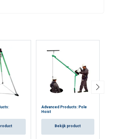
Advanced Produ
ucts:
Advanced Products: Pole
Voetstukken vo
Hoist
Davit zwenkarm
product
Bekijk product
Bekijk p