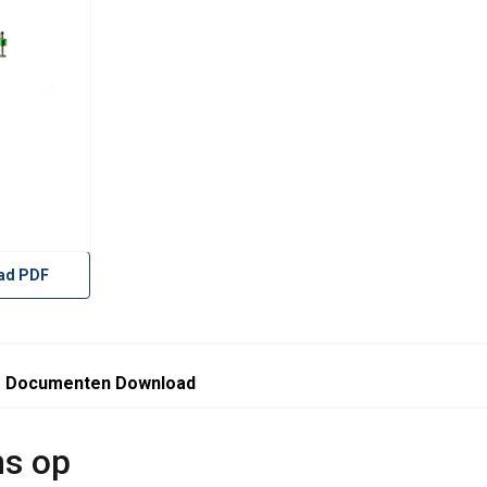
redding van personen
8000104_105_118_119.pdf
De Five Piece Davit bestaat uit 5 basiscomp
ad PDF
Documenten Download
ns op