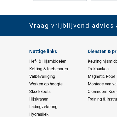
Vraag vrijblijvend advies
Nuttige links
Diensten & p
Hef- & Hijsmiddelen
Keuring hijsmid
Ketting & toebehoren
Trekbanken
Valbeveiliging
Magnetic Rope 
Werken op hoogte
Montage van val
Staalkabels
Cleanroom Kran
Hijskranen
Training & Instru
Ladingzekering
Hydrauliek