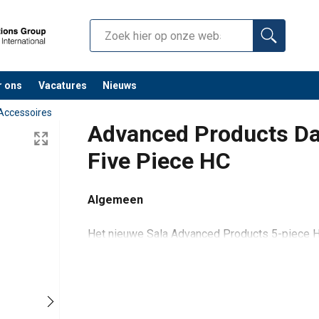
r ons
Vacatures
Nieuws
Accessoires
Advanced Products Da
Five Piece HC
Algemeen
Het nieuwe Sala Advanced Products 5-piece H
inzetbaar. Het is een mobiel, universeel modul
Voor:
valbescherming
B-1.pdf
takelen