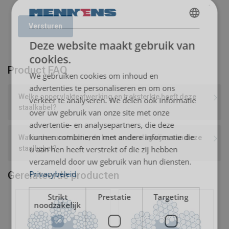
Versturen
DUTCH
Deze website maakt gebruik van
ENGLISH TRANSLATION
cookies.
Product FAQ
We gebruiken cookies om inhoud en
advertenties te personaliseren en om ons
Welke oppervlakteafwerking en treksterkte heeft deze
verkeer te analyseren. We delen ook informatie
staalkabel?
over uw gebruik van onze site met onze
advertentie- en analysepartners, die deze
kunnen combineren met andere informatie die
Wat is de constructie, de kern en de slagwijze van deze
u aan hen heeft verstrekt of die zij hebben
staalkabel?
verzameld door uw gebruik van hun diensten.
Privacybeleid
Gerelateerde producten
Strikt
Prestatie
Targeting
noodzakelijk