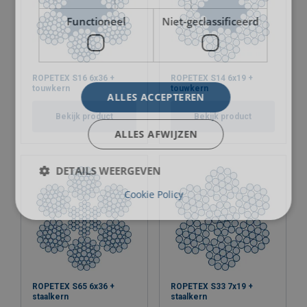
Functioneel
Niet-geclassificeerd
ROPETEX S16 6x36 +
ROPETEX S14 6x19 +
touwkern
touwkern
ALLES ACCEPTEREN
Bekijk product
Bekijk product
ALLES AFWIJZEN
DETAILS WEERGEVEN
Cookie Policy
ROPETEX S65 6x36 +
ROPETEX S33 7x19 +
staalkern
staalkern