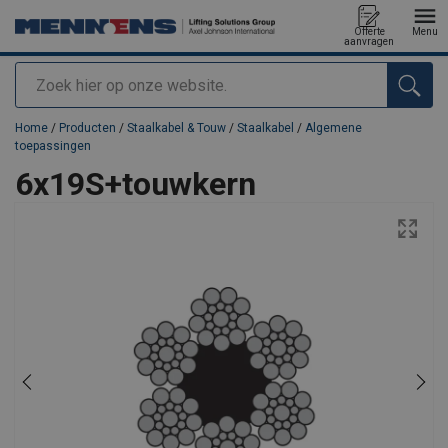
Offerte
Menu
aanvragen
Zoeken
toegevoegd aan uw offerte
Home
/
Producten
/
Staalkabel & Touw
/
Staalkabel
/
Algemene
toepassingen
6x19S+touwkern