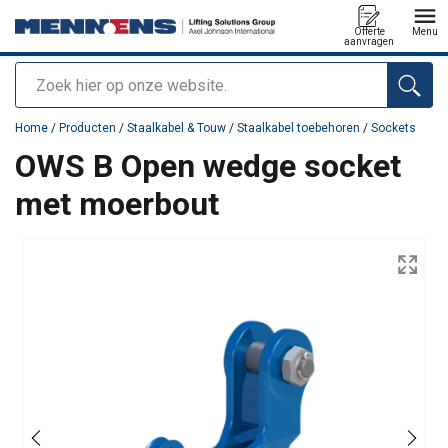
Offerte
Menu
aanvragen
Zoeken
toegevoegd aan uw offerte
Home
/
Producten
/
Staalkabel & Touw
/
Staalkabel toebehoren
/
Sockets
OWS B Open wedge socket
met moerbout