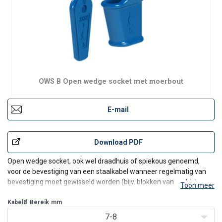
OWS B Open wedge socket met moerbout
E-mail
Download PDF
Open wedge socket, ook wel draadhuis of spiekous genoemd,
voor de bevestiging van een staalkabel wanneer regelmatig van
bevestiging moet gewisseld worden (bijv. blokken van mobiele
Toon meer
kranen) of wanneer de lengte van de kabel moet aangepast
worden. Zie gebruikshandleiding voor de juiste toepassing.
KabelØ
Bereik
mm
De
7-8