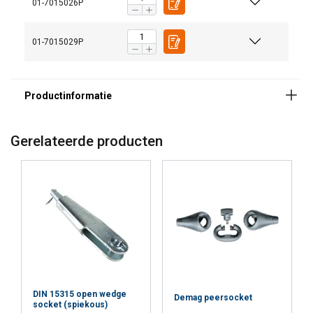
01-7015026P
01-7015029P
Gerelateerde producten
DIN 15315 open wedge
Demag peersocket
socket (spiekous)