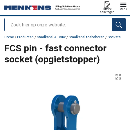
Offerte
Menu
aanvragen
Zoeken
toegevoegd aan uw offerte
Home
/
Producten
/
Staalkabel & Touw
/
Staalkabel toebehoren
/
Sockets
FCS pin - fast connector
socket (opgietstopper)