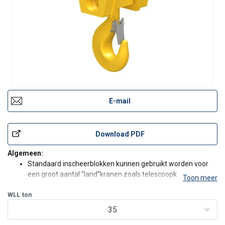
E-mail
Download PDF
Algemeen:
Standaard inscheerblokken kunnen gebruikt worden voor
een groot aantal "land"kranen zoals telescoopkranen en
Toon meer
rupskranen. Ze zijn een excellente keuze wanneer het niet
WLL
ton
nodig is om blokken op een gemakkelijke en snelle manier
te kunnen omwisselen. Ze zijn ook zeer geschikt als de hijsh
35