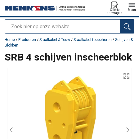
Offerte
Menu
aanvragen
Zoeken
toegevoegd aan uw offerte
Home
/
Producten
/
Staalkabel & Touw
/
Staalkabel toebehoren
/
Schijven &
Blokken
SRB 4 schijven inscheerblok