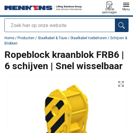
Offerte
Menu
aanvragen
Zoeken
toegevoegd aan uw offerte
Home
/
Producten
/
Staalkabel & Touw
/
Staalkabel toebehoren
/
Schijven &
Blokken
Ropeblock kraanblok FRB6 |
6 schijven | Snel wisselbaar