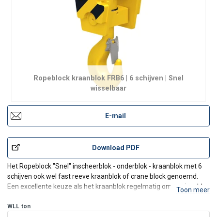
Ropeblock kraanblok FRB6 | 6 schijven | Snel
wisselbaar
E-mail
Download PDF
Het Ropeblock "Snel" inscheerblok - onderblok - kraanblok met 6
schijven ook wel fast reeve kraanblok of crane block genoemd.
Een excellente keuze als het kraanblok regelmatig omgewisseld
Toon meer
moeten worden. Ze kunnen gebruikt worden voormeerdere
soorten "land" kranen zoals telescoopkranen, mobiele krane
WLL
ton