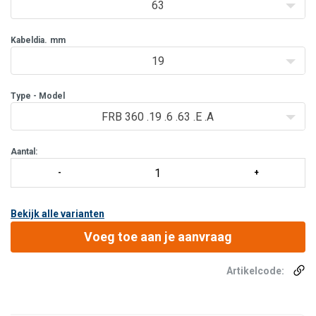
63
Kabeldia.
mm
19
Type - Model
FRB 360 .19 .6 .63 .E .A
Aantal:
Bekijk alle varianten
Voeg toe aan je aanvraag
Artikelcode: