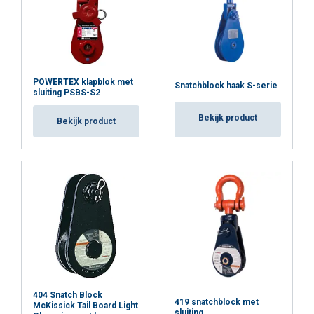
Functioneel
Niet-geclassificeerd
Opmerking:
POWERTEX klapblok met
Snatchblock haak S-serie
sluiting PSBS-S2
ALLES ACCEPTEREN
Bekijk product
Veiligheidsfactor:
Bekijk product
ALLES AFWIJZEN
DETAILS WEERGEVEN
Cookie Policy
404 Snatch Block
419 snatchblock met
McKissick Tail Board Light
sluiting