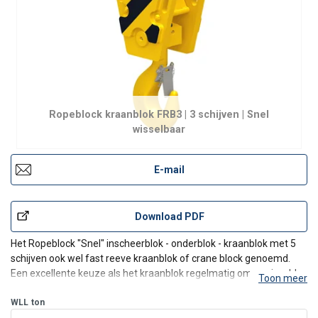
Ropeblock kraanblok FRB3 | 3 schijven | Snel
wisselbaar
E-mail
Download PDF
Het Ropeblock "Snel" inscheerblok - onderblok - kraanblok met 5
schijven ook wel fast reeve kraanblok of crane block genoemd.
Een excellente keuze als het kraanblok regelmatig omgewisseld
Toon meer
moeten worden. Ze kunnen gebruikt worden voormeerdere
soorten "land" kranen zoals telescoopkranen, mobiele krane
WLL
ton