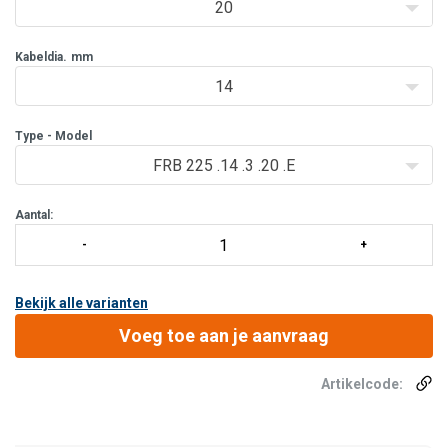
20
Kabeldia.
mm
14
Type - Model
FRB 225 .14 .3 .20 .E
Aantal:
Bekijk alle varianten
Voeg toe aan je aanvraag
Artikelcode: