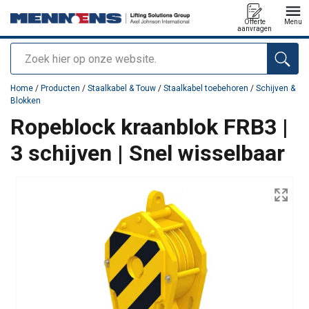
Offerte
Menu
aanvragen
Zoeken
toegevoegd aan uw offerte
Home
/
Producten
/
Staalkabel & Touw
/
Staalkabel toebehoren
/
Schijven &
Blokken
Ropeblock kraanblok FRB3 |
3 schijven | Snel wisselbaar