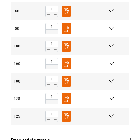
We gebruiken cookies om inhoud en
80
advertenties te personaliseren en om ons
verkeer te analyseren. We delen ook informatie
80
over uw gebruik van onze site met onze
advertentie- en analysepartners, die deze
100
kunnen combineren met andere informatie die
u aan hen heeft verstrekt of die zij hebben
verzameld door uw gebruik van hun diensten.
100
Privacybeleid
100
Strikt
Prestatie
Targeting
noodzakelijk
125
Functioneel
Niet-geclassificeerd
125