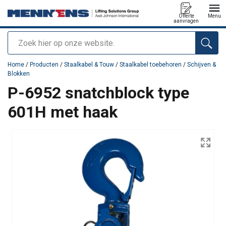
Offerte
Menu
aanvragen
Zoeken
toegevoegd aan uw offerte
Home
/
Producten
/
Staalkabel & Touw
/
Staalkabel toebehoren
/
Schijven &
Blokken
P-6952 snatchblock type
601H met haak