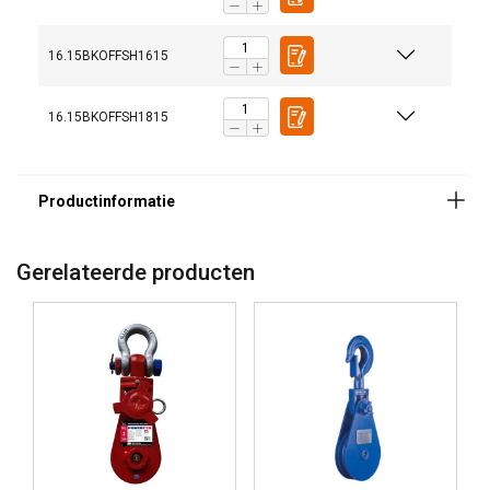
kunnen combineren met andere informatie die
Markering:
u aan hen heeft verstrekt of die zij hebben
Afwerking:
16.15BKOFFSH1615
Opmerking:
verzameld door uw gebruik van hun diensten.
Privacybeleid
Veiligheidsfactor:
16.15BKOFFSH1815
Strikt
Prestatie
Targeting
noodzakelijk
Functioneel
Niet-geclassificeerd
Gerelateerde producten
ALLES ACCEPTEREN
ALLES AFWIJZEN